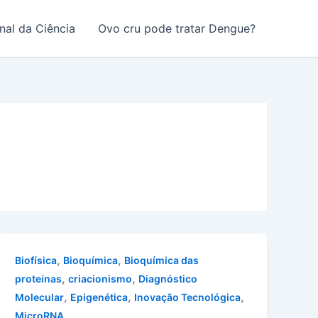
nal da Ciência
Ovo cru pode tratar Dengue?
,
,
Biofísica
Bioquímica
Bioquímica das
,
,
proteínas
criacionismo
Diagnóstico
,
,
,
Molecular
Epigenética
Inovação Tecnológica
MicroRNA