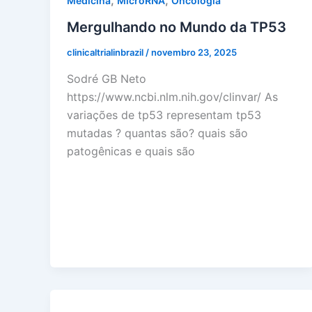
,
,
Medicina
MicroRNA
Oncologia
Mergulhando no Mundo da TP53
clinicaltrialinbrazil
/
novembro 23, 2025
Sodré GB Neto
https://www.ncbi.nlm.nih.gov/clinvar/ As
variações de tp53 representam tp53
mutadas ? quantas são? quais são
patogênicas e quais são