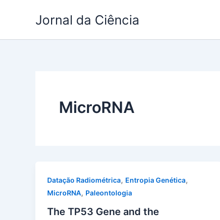
Ir
Jornal da Ciência
para
o
conteúdo
MicroRNA
,
,
Datação Radiométrica
Entropia Genética
,
MicroRNA
Paleontologia
The TP53 Gene and the