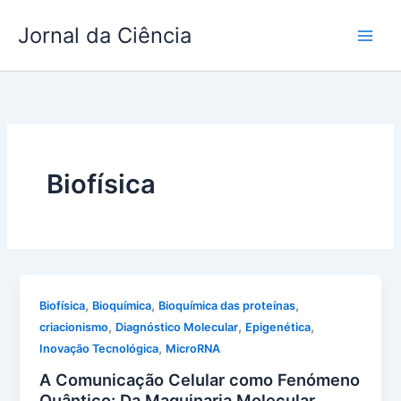
Ir
Jornal da Ciência
para
o
conteúdo
Biofísica
,
,
,
Biofísica
Bioquímica
Bioquímica das proteínas
,
,
,
criacionismo
Diagnóstico Molecular
Epigenética
,
Inovação Tecnológica
MicroRNA
A Comunicação Celular como Fenómeno
Quântico: Da Maquinaria Molecular