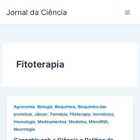
Ir
Jornal da Ciência
para
o
conteúdo
Fitoterapia
,
,
,
Agronomia
Biologia
Bioquímica
Bioquímica das
,
,
,
,
,
proteínas
câncer
Farmácia
Fitoterapia
hormônios
,
,
,
,
Imunologia
Medicamentos
Medicina
MicroRNA
Neurologia
Cannabis sob a Ciência e Política de