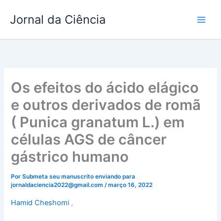
Ir
Jornal da Ciência
para
o
conteúdo
Os efeitos do ácido elágico
e outros derivados de romã
( Punica granatum L.) em
células AGS de câncer
gástrico humano
Por
Submeta seu manuscrito enviando para
jornaldaciencia2022@gmail.com
/
março 16, 2022
Hamid Cheshomi
,