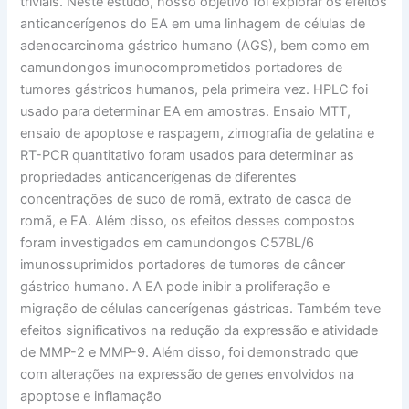
triviais. Neste estudo, nosso objetivo foi explorar os efeitos
anticancerígenos do EA em uma linhagem de células de
adenocarcinoma gástrico humano (AGS), bem como em
camundongos imunocomprometidos portadores de
tumores gástricos humanos, pela primeira vez. HPLC foi
usado para determinar EA em amostras. Ensaio MTT,
ensaio de apoptose e raspagem, zimografia de gelatina e
RT-PCR quantitativo foram usados ​​para determinar as
propriedades anticancerígenas de diferentes
concentrações de suco de romã, extrato de casca de
romã, e EA. Além disso, os efeitos desses compostos
foram investigados em camundongos C57BL/6
imunossuprimidos portadores de tumores de câncer
gástrico humano. A EA pode inibir a proliferação e
migração de células cancerígenas gástricas. Também teve
efeitos significativos na redução da expressão e atividade
de MMP-2 e MMP-9. Além disso, foi demonstrado que
com alterações na expressão de genes envolvidos na
apoptose e inflamação