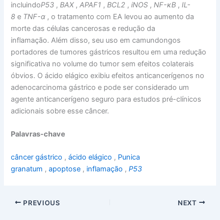
incluindo
P53
,
BAX
,
APAF1
,
BCL2
,
iNOS
,
NF-κB
,
IL-
8
e
TNF-α
, o tratamento com EA levou ao aumento da
morte das células cancerosas e redução da
inflamação. Além disso, seu uso em camundongos
portadores de tumores gástricos resultou em uma redução
significativa no volume do tumor sem efeitos colaterais
óbvios. O ácido elágico exibiu efeitos anticancerígenos no
adenocarcinoma gástrico e pode ser considerado um
agente anticancerígeno seguro para estudos pré-clínicos
adicionais sobre esse câncer.
Palavras-chave
câncer gástrico
,
ácido elágico
,
Punica
granatum
,
apoptose
,
inflamação
,
P53
PREVIOUS
NEXT