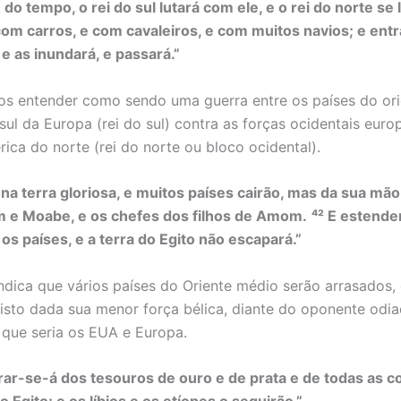
m do tempo, o rei do sul lutará com ele, e o rei do norte se
com carros, e com cavaleiros, e com muitos navios; e entr
 e as inundará, e passará.”
s entender como sendo uma guerra entre os países do or
sul da Europa (rei do sul) contra as forças ocidentais euro
rica do norte (rei do norte ou bloco ocidental).
á na terra gloriosa, e muitos países cairão, mas da sua mã
m e Moabe, e os chefes dos filhos de Amom.
⁴² E estende
os países, e a terra do Egito não escapará.”
indica que vários países do Oriente médio serão arrasados
visto dada sua menor força bélica, diante do oponente odi
 que seria os EUA e Europa.
rar-se-á dos tesouros de ouro e de prata e de todas as c