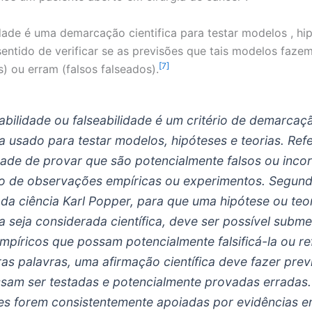
idade é uma demarcação cientifica para testar modelos , hi
 sentido de verificar se as previsões que tais modelos faz
[7]
s) ou erram (falsos falseados).
cabilidade ou falseabilidade é um critério de demarcaç
ca usado para testar modelos, hipóteses e teorias. Ref
ade de provar que são potencialmente falsos ou incor
o de observações empíricas ou experimentos. Segun
o da ciência Karl Popper, para que uma hipótese ou teo
ca seja considerada científica, deve ser possível subme
empíricos que possam potencialmente falsificá-la ou ref
ras palavras, uma afirmação científica deve fazer prev
sam ser testadas e potencialmente provadas erradas.
es forem consistentemente apoiadas por evidências e