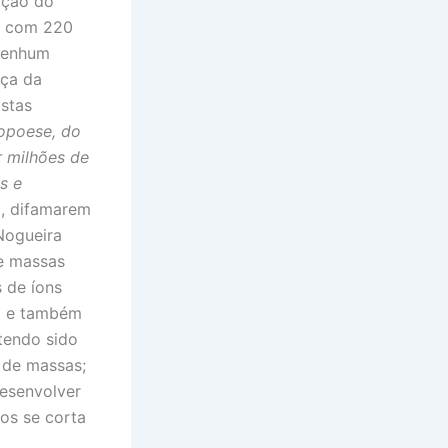
ação do
il com 220
 nenhum
iça da
istas
iopoese, do
r milhões de
s e
), difamarem
Nogueira
de massas
 de íons
”) e também
tendo sido
 de massas;
desenvolver
os se corta