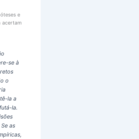
póteses e
em acertam
ão
ere-se à
retos
do o
ria
tê-la a
utá-la.
isões
 Se as
mpíricas,