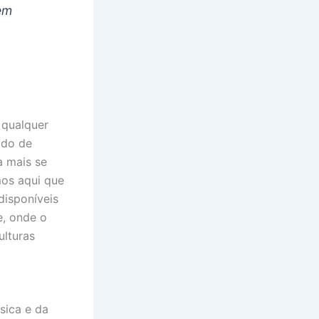
rem
 qualquer
ido de
a mais se
mos aqui que
disponíveis
e, onde o
ulturas
sica e da