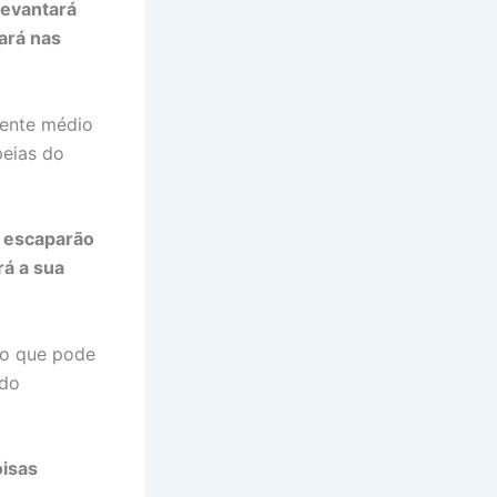
 levantará
ará nas
iente médio
peias do
o escaparão
rá a sua
, o que pode
ado
oisas