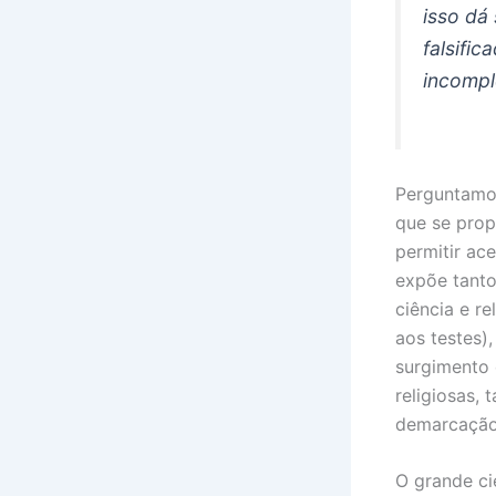
isso dá
falsific
incompl
Perguntamos
que se prop
permitir ac
expõe tanto
ciência e re
aos testes)
surgimento d
religiosas,
demarcação 
O grande ci