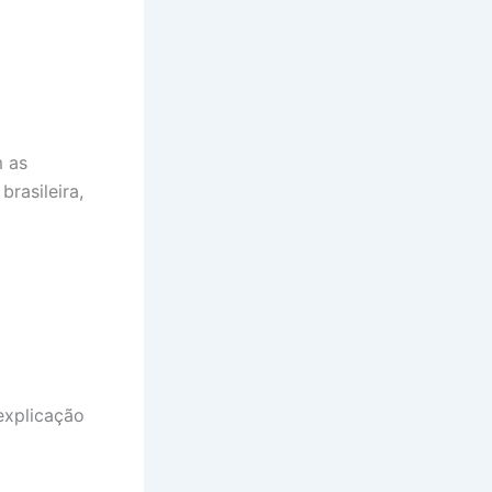
m as
brasileira,
explicação