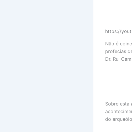
https://you
Não é coinc
profecias de
Dr. Rui Cam
Sobre esta a
acontecimen
do arqueólog