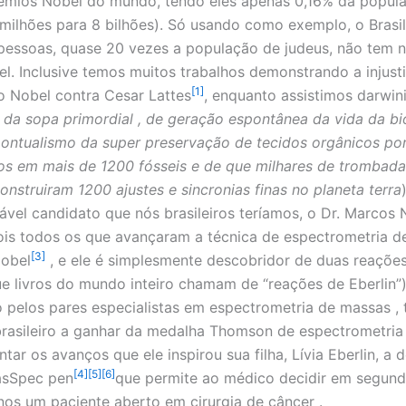
êmios Nobel do mundo, tendo eles apenas 0,16% da popul
milhões para 8 bilhões). Só usando como exemplo, o Bras
pessoas, quase 20 vezes a população de judeus, não tem
l. Inclusive temos muitos trabalhos demonstrando a injust
[1]
 Nobel contra Cesar Lattes
, enquanto assistimos darwin
 da sopa primordial , de geração espontânea da vida da b
ontualismo da super preservação de tecidos orgânicos po
s em mais de 1200 fósseis e de que milhares de trombada
onstruiram 1200 ajustes e sincronias finas no planeta terra
ável candidato que nós brasileiros teríamos, o Dr. Marcos 
pois todos os que avançaram a técnica de espectrometria 
[3]
obel
, e ele é simplesmente descobridor de duas reações
e livros do mundo inteiro chamam de “reações de Eberlin
 pelos pares especialistas em espectrometria de massas , 
brasileiro a ganhar da medalha Thomson de espectrometria
tar os avanços que ele inspirou sua filha, Lívia Eberlin, a 
[4]
[5]
[6]
asSpec pen
que permite ao médico decidir em segund
os um paciente aberto em cirurgia de câncer .