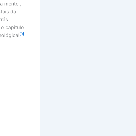
a mente ,
tais da
trás
 o capitulo
[9]
ológica!