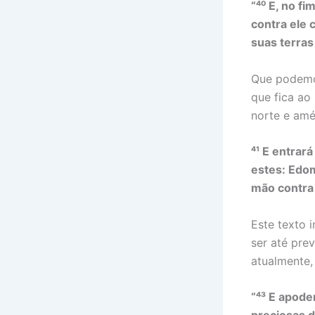
“⁴⁰ E, no fi
contra ele 
suas terras
Que podemo
que fica ao 
norte e amé
⁴¹ E entrar
estes: Edo
mão contra 
Este texto 
ser até pre
atualmente,
“⁴³ E apode