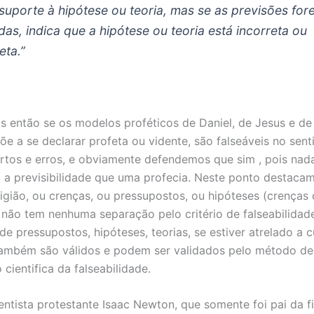
 suporte à hipótese ou teoria, mas se as previsões fo
adas, indica que a hipótese ou teoria está incorreta ou
eta.”
 então se os modelos proféticos de Daniel, de Jesus e de
õe a se declarar profeta ou vidente, são falseáveis no sent
ertos e erros, e obviamente defendemos que sim , pois nad
 a previsibilidade que uma profecia. Neste ponto destaca
ligião, ou crenças, ou pressupostos, ou hipóteses (crenças 
, não tem nenhuma separação pelo critério de falseabilidad
e pressupostos, hipóteses, teorias, se estiver atrelado a c
 também são válidos e podem ser validados pelo método de
cientifica da falseabilidade.
entista protestante Isaac Newton, que somente foi pai da fi