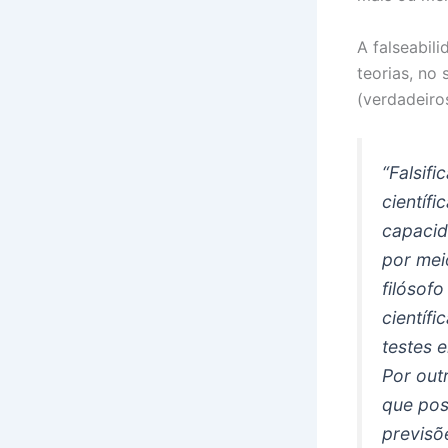
A falseabil
teorias, no
(verdadeiro
“Falsifi
científi
capacid
por mei
filósof
científi
testes 
Por out
que pos
previsõ