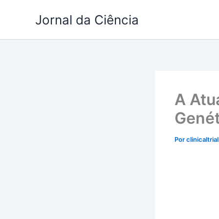
Ir
Jornal da Ciência
para
o
conteúdo
A Atua
Genét
Por
clinicaltria