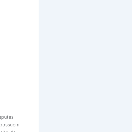
sputas
s possuem