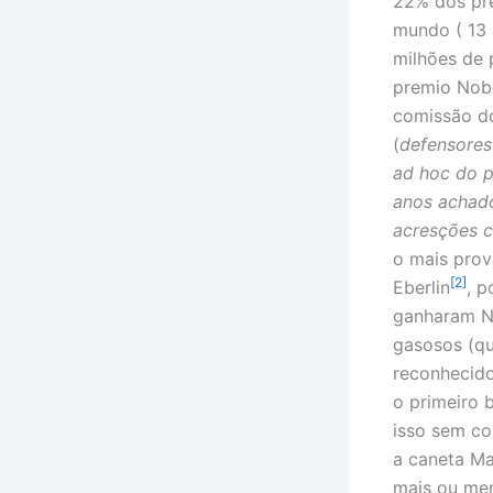
22% dos pr
mundo ( 13 
milhões de 
premio Nobe
comissão do
(
defensores
ad hoc do p
anos achado
acresções c
o mais prov
[2]
Eberlin
, 
ganharam N
gasosos (qu
reconhecido
o primeiro 
isso sem con
a caneta M
mais ou men