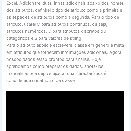
Excel. Adicionarei duas linhas adicionais abaixo dos nomes
dos atributos, definirei o tipo de atributo como a primeira e
as espécies de atributos como a segunda. Para o tipo de
atributo, usarei C para atributos contínuos, ou seja,
atributos numéricos, D para atributos discretos ou
categóricos e S para valores de string.
Para o atributo espécie escreverei classe em gênero e meta
em atributos que fornecem informações adicionais. Agora
nossos dados estão prontos para análise. Hoje
aprendemos como preparar os dados, anotá-los
manualmente e depois ajustar qual característica é
considerada um atributo de classe.