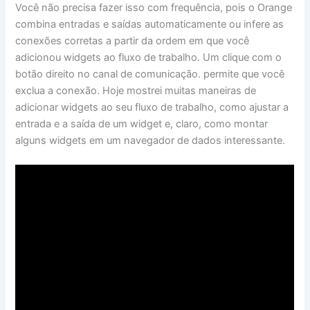
Você não precisa fazer isso com frequência, pois o Orange
combina entradas e saídas automaticamente ou infere as
conexões corretas a partir da ordem em que você
adicionou widgets ao fluxo de trabalho. Um clique com o
botão direito no canal de comunicação. permite que você
exclua a conexão. Hoje mostrei muitas maneiras de
adicionar widgets ao seu fluxo de trabalho, como ajustar a
entrada e a saída de um widget e, claro, como montar
alguns widgets em um navegador de dados interessante.