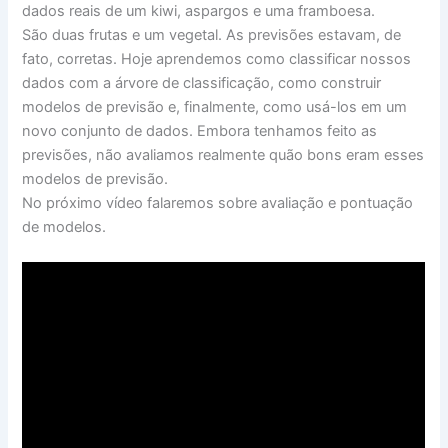
dados reais de um kiwi, aspargos e uma framboesa.
São duas frutas e um vegetal. As previsões estavam, de
fato, corretas. Hoje aprendemos como classificar nossos
dados com a árvore de classificação, como construir
modelos de previsão e, finalmente, como usá-los em um
novo conjunto de dados. Embora tenhamos feito as
previsões, não avaliamos realmente quão bons eram esses
modelos de previsão.
No próximo vídeo falaremos sobre avaliação e pontuação
de modelos.