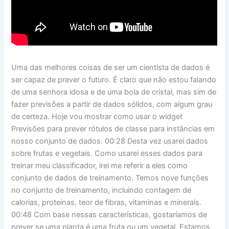
Uma das melhores coisas de ser um cientista de dados é
ser capaz de prever o futuro. É claro que não estou falando
de uma senhora idosa e de uma bola de cristal, mas sim de
fazer previsões a partir de dados sólidos, com algum grau
de certeza. Hoje vou mostrar como usar o widget
Previsões para prever rótulos de classe para instâncias em
nosso conjunto de dados. 00:28 Desta vez usarei dados
sobre frutas e vegetais. Como usarei esses dados para
treinar meu classificador, irei me referir a eles como
conjunto de dados de treinamento. Temos nove funções
no conjunto de treinamento, incluindo contagem de
calorias, proteínas, teor de fibras, vitaminas e minerais.
00:48 Com base nessas características, gostaríamos de
prever se uma planta é uma fruta ou um vegetal. Estamos