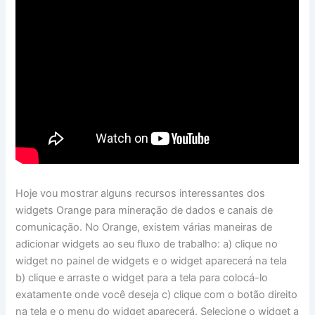
Hoje vou mostrar alguns recursos interessantes dos
widgets Orange para mineração de dados e canais de
comunicação. No Orange, existem várias maneiras de
adicionar widgets ao seu fluxo de trabalho: a) clique no
widget no painel de widgets e o widget aparecerá na tela
b) clique e arraste o widget para a tela para colocá-lo
exatamente onde você deseja c) clique com o botão direito
na tela e o menu do widget aparecerá. Selecione o widget a