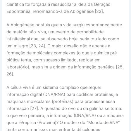
científica foi forçada a ressuscitar a ideia da
Geração
Espontânea
, renomeando-a de
Abiogênese
[22].
A
Abiogênese
postula que a vida surgiu espontaneamente
de matéria não-viva, um evento de
probabilidade
infinitesimal
que, se observado hoje, seria rotulado como
um milagre [23, 24]. O maior desafio não é apenas a
formação de moléculas complexas (o que a química pré-
biótica tenta, com sucesso limitado, replicar em
laboratório), mas sim a
origem da informação genética
[25,
26].
A célula viva é um sistema complexo que requer
informação digital
(DNA/RNA) para codificar proteínas, e
máquinas moleculares
(proteínas) para processar essa
informação [27]. A questão do
ovo ou da galinha
se torna:
o que veio primeiro, a informação (DNA/RNA) ou a máquina
que a lê/replica (Proteína)? O modelo do “Mundo de RNA”
tenta contornar isso, mas enfrenta dificuldades