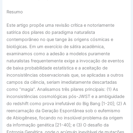
Resumo
Este artigo propõe uma
revisão crítica e notoriamente
satírica
dos pilares do paradigma naturalista
contemporâneo no que tange às origens cósmicas e
biológicas. Em um exercício de
sátira acadêmica
,
examinamos como a adesão a modelos puramente
naturalistas frequentemente exige a invocação de eventos
de
baixa probabilidade estatística
e a aceitação de
inconsistências observacionais
que, se aplicadas a outros
campos da ciência, seriam imediatamente descartadas
como “magia”. Analisamos três pilares principais: (1) As
inconsistências cosmológicas
pós-JWST e a ambiguidade
do
redshift
como prova irrefutável do
Big Bang
[1-20]; (2) A
reencarnação da Geração Espontânea
sob o eufemismo
de
Abiogênese
, focando no insolúvel problema da origem
da informação genética [21-40]; e (3) O desafio da
Entropia Genética
, onde o acúmulo inevitável de mutações