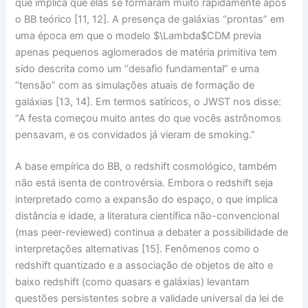
que implica que elas se formaram
muito rapidamente
após
o BB teórico [11, 12]. A presença de galáxias “prontas” em
uma época em que o modelo $\Lambda$CDM previa
apenas pequenos aglomerados de matéria primitiva tem
sido descrita como um
“desafio fundamental”
e uma
“tensão”
com as simulações atuais de formação de
galáxias [13, 14]. Em termos satíricos, o JWST nos disse:
“A festa começou muito antes do que vocês astrônomos
pensavam, e os convidados já vieram de smoking.”
A base empírica do BB, o
redshift
cosmológico
, também
não está isenta de controvérsia. Embora o
redshift
seja
interpretado como a expansão do espaço, o que implica
distância e idade, a literatura científica não-convencional
(mas
peer-reviewed
) continua a debater a possibilidade de
interpretações alternativas
[15]. Fenômenos como o
redshift
quantizado e a associação de objetos de alto e
baixo
redshift
(como
quasars
e galáxias) levantam
questões persistentes sobre a validade universal da lei de