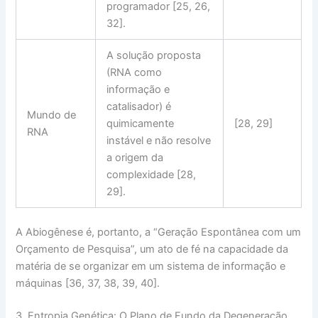
programador [25, 26,
32].
A solução proposta
(RNA como
informação e
catalisador) é
Mundo de
quimicamente
[28, 29]
RNA
instável e não resolve
a origem da
complexidade [28,
29].
A
Abiogênese
é, portanto, a
“Geração Espontânea com um
Orçamento de Pesquisa”
, um ato de fé na capacidade da
matéria de se organizar em um sistema de informação e
máquinas [36, 37, 38, 39, 40].
3. Entropia Genética: O Plano de Fundo da Degeneração