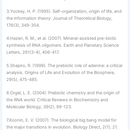
3.
Yockey, H. P. (1995). Self-organization, origin of life, and
the information theory.
Journal of Theoretical Biology
,
176(3), 349-354.
4.
Hazen, R. M., et al. (2007). Mineral-assisted pre-biotic
synthesis of RNA oligomers.
Earth and Planetary Science
Letters
, 261(3-4), 406-417.
5.
Shapiro, R. (1999). The prebiotic role of adenine: a critical
analysis.
Origins of Life and Evolution of the Biosphere
,
29(5), 475-485.
6.
Orgel, L. E. (2004). Prebiotic chemistry and the origin of
the RNA world.
Critical Reviews in Biochemistry and
Molecular Biology
, 39(2), 99-123.
7.
Koonin, E. V. (2007). The biological big bang model for
the major transitions in evolution.
Biology Direct
, 2(1), 21.