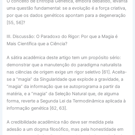
O conceito de Entropia Genética, embora debatido, levanta
uma questão fundamental: se a evolução é a força criativa,
por que os dados genéticos apontam para a
degeneração
[55, 56]?
III. Discussão: O Paradoxo do Rigor: Por que a Magia é
Mais Científica que a Ciência?
A
sátira acadêmica
deste artigo tem um propósito sério:
demonstrar que a manutenção do paradigma naturalista
nas ciências de origem exige um
rigor seletivo
[61]. Aceita-
se a
“magia”
da Singularidade que explode a gravidade, a
“magia”
da informação que se autoprograma a partir da
matéria, e a
“magia”
da Seleção Natural que, de alguma
forma, reverte a Segunda Lei da Termodinâmica aplicada à
informação genética [62, 63].
A
credibilidade acadêmica
não deve ser medida pela
adesão a um dogma filosófico, mas pela
honestidade em