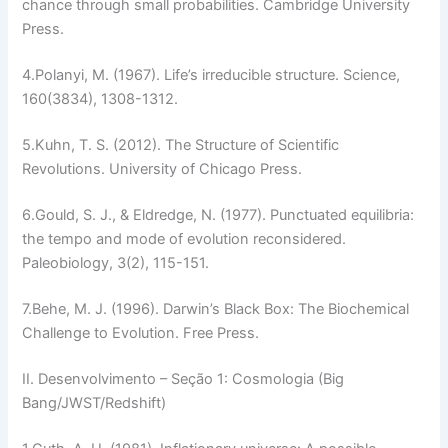
chance through small probabilities.
Cambridge University
Press
.
4.
Polanyi, M. (1967). Life’s irreducible structure.
Science
,
160(3834), 1308-1312.
5.
Kuhn, T. S. (2012).
The Structure of Scientific
Revolutions
. University of Chicago Press.
6.
Gould, S. J., & Eldredge, N. (1977). Punctuated equilibria:
the tempo and mode of evolution reconsidered.
Paleobiology
, 3(2), 115-151.
7.
Behe, M. J. (1996).
Darwin’s Black Box: The Biochemical
Challenge to Evolution
. Free Press.
II. Desenvolvimento – Seção 1: Cosmologia (Big
Bang/JWST/Redshift)