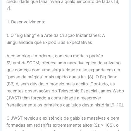
credulidade que faria inveja a qualquer conto de fadas [6,
7].
II. Desenvolvimento
1. O “Big Bang” e a Arte da Criação Instantânea: A
Singularidade que Explodiu as Expectativas
A cosmologia moderna, com seu modelo padrão
$\Lambda$CDM, oferece uma narrativa épica do universo
que começa com uma
singularidade
e se expande em um
“passe de mágica”
mais rápido que a luz [8]. O
Big Bang
(BB) é, sem dúvida, o modelo mais aceito. Contudo, as
recentes observações do Telescópio Espacial James Webb
(JWST) têm forçado a comunidade a reescrever
freneticamente os primeiros capítulos desta história [9, 10].
O JWST revelou a existência de galáxias massivas e bem
formadas em
redshifts
extremamente altos ($z > 10$), o