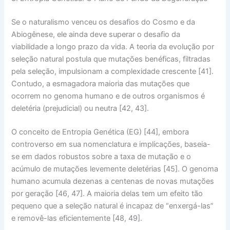
Se o naturalismo venceu os desafios do Cosmo e da
Abiogênese, ele ainda deve superar o desafio da
viabilidade a longo prazo
da vida. A teoria da evolução por
seleção natural postula que mutações benéficas, filtradas
pela seleção, impulsionam a complexidade crescente [41].
Contudo, a esmagadora maioria das mutações que
ocorrem no genoma humano e de outros organismos é
deletéria
(prejudicial) ou
neutra
[42, 43].
O conceito de
Entropia Genética
(EG) [44], embora
controverso em sua nomenclatura e implicações, baseia-
se em dados robustos sobre a
taxa de mutação
e o
acúmulo de mutações levemente deletérias
[45]. O genoma
humano acumula dezenas a centenas de novas mutações
por geração [46, 47]. A maioria delas tem um efeito tão
pequeno que a
seleção natural é incapaz de “enxergá-las”
e removê-las eficientemente [48, 49].