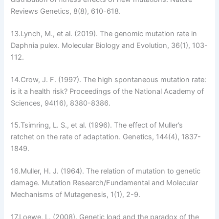
Reviews Genetics
, 8(8), 610-618.
13.
Lynch, M., et al. (2019). The genomic mutation rate in
Daphnia pulex
.
Molecular Biology and Evolution
, 36(1), 103-
112.
14.
Crow, J. F. (1997). The high spontaneous mutation rate:
is it a health risk?
Proceedings of the National Academy of
Sciences
, 94(16), 8380-8386.
15.
Tsimring, L. S., et al. (1996). The effect of Muller’s
ratchet on the rate of adaptation.
Genetics
, 144(4), 1837-
1849.
16.
Muller, H. J. (1964). The relation of mutation to genetic
damage.
Mutation Research/Fundamental and Molecular
Mechanisms of Mutagenesis
, 1(1), 2-9.
17.
Loewe, L. (2008). Genetic load and the paradox of the