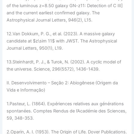
of the luminous z=8.50 galaxy GN-z11: Detection of C III]
and the current earliest confirmed galaxy.
The
Astrophysical Journal Letters
, 946(2), L15.
12.
Van Dokkum, P. G., et al. (2023). A massive galaxy
candidate at $z\sim 11$ with JWST.
The Astrophysical
Journal Letters
, 950(1), L19.
13.
Steinhardt, P. J., & Turok, N. (2002). A cyclic model of
the universe.
Science
, 296(5572), 1436-1439.
II. Desenvolvimento – Seção 2: Abiogênese (Origem da
Vida e Informação)
1.
Pasteur, L. (1864). Expériences relatives aux générations
spontanées.
Comptes Rendus de l’Académie des Sciences
,
59, 348-353.
2.
Oparin, A. I. (1953).
The Origin of Life
. Dover Publications.