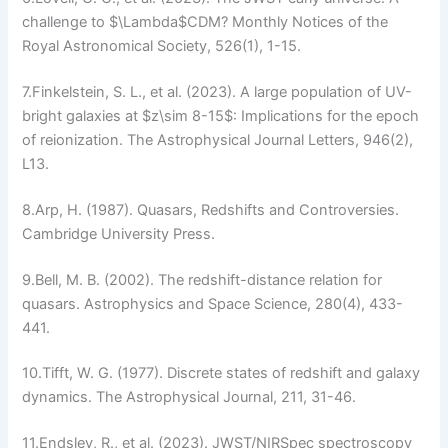
challenge to $\Lambda$CDM?
Monthly Notices of the
Royal Astronomical Society
, 526(1), 1-15.
7.
Finkelstein, S. L., et al. (2023). A large population of UV-
bright galaxies at $z\sim 8-15$: Implications for the epoch
of reionization.
The Astrophysical Journal Letters
, 946(2),
L13.
8.
Arp, H. (1987).
Quasars, Redshifts and Controversies
.
Cambridge University Press.
9.
Bell, M. B. (2002). The redshift-distance relation for
quasars.
Astrophysics and Space Science
, 280(4), 433-
441.
10.
Tifft, W. G. (1977). Discrete states of redshift and galaxy
dynamics.
The Astrophysical Journal
, 211, 31-46.
11.
Endsley, R., et al. (2023). JWST/NIRSpec spectroscopy