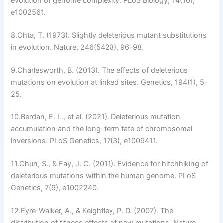
evolution of genome complexity.
PLoS Biology
, 14(10),
e1002561.
8.
Ohta, T. (1973). Slightly deleterious mutant substitutions
in evolution.
Nature
, 246(5428), 96-98.
9.
Charlesworth, B. (2013). The effects of deleterious
mutations on evolution at linked sites.
Genetics
, 194(1), 5-
25.
10.
Berdan, E. L., et al. (2021). Deleterious mutation
accumulation and the long-term fate of chromosomal
inversions.
PLoS Genetics
, 17(3), e1009411.
11.
Chun, S., & Fay, J. C. (2011). Evidence for hitchhiking of
deleterious mutations within the human genome.
PLoS
Genetics
, 7(9), e1002240.
12.
Eyre-Walker, A., & Keightley, P. D. (2007). The
distribution of fitness effects of new mutations.
Nature