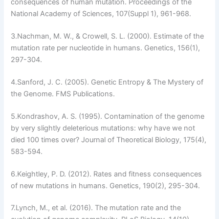
consequences of human mutation.
Proceedings of the
National Academy of Sciences
, 107(Suppl 1), 961-968.
3.
Nachman, M. W., & Crowell, S. L. (2000). Estimate of the
mutation rate per nucleotide in humans.
Genetics
, 156(1),
297-304.
4.
Sanford, J. C. (2005).
Genetic Entropy & The Mystery of
the Genome
. FMS Publications.
5.
Kondrashov, A. S. (1995). Contamination of the genome
by very slightly deleterious mutations: why have we not
died 100 times over?
Journal of Theoretical Biology
, 175(4),
583-594.
6.
Keightley, P. D. (2012). Rates and fitness consequences
of new mutations in humans.
Genetics
, 190(2), 295-304.
7.
Lynch, M., et al. (2016). The mutation rate and the