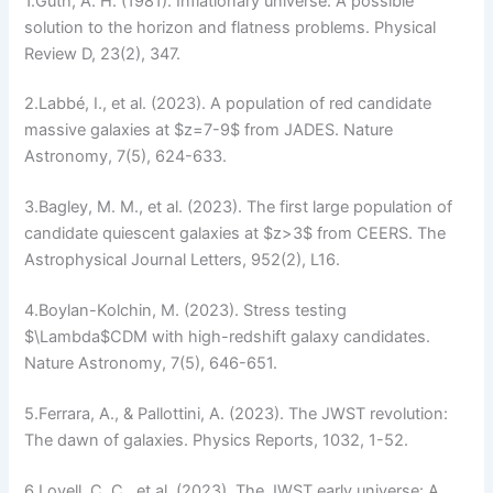
1.
Guth, A. H. (1981). Inflationary universe: A possible
solution to the horizon and flatness problems.
Physical
Review D
, 23(2), 347.
2.
Labbé, I., et al. (2023). A population of red candidate
massive galaxies at $z=7-9$ from JADES.
Nature
Astronomy
, 7(5), 624-633.
3.
Bagley, M. M., et al. (2023). The first large population of
candidate quiescent galaxies at $z>3$ from CEERS.
The
Astrophysical Journal Letters
, 952(2), L16.
4.
Boylan-Kolchin, M. (2023). Stress testing
$\Lambda$CDM with high-redshift galaxy candidates.
Nature Astronomy
, 7(5), 646-651.
5.
Ferrara, A., & Pallottini, A. (2023). The JWST revolution:
The dawn of galaxies.
Physics Reports
, 1032, 1-52.
6.
Lovell, C. C., et al. (2023). The JWST early universe: A