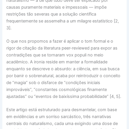
naturalismo — a de que tudo deve ser explicado por
causas puramente materiais e impessoais — impõe
restrições tão severas que a solução científica
frequentemente se assemelha a um
milagre estatístico
[2,
3].
O que nos propomos a fazer é aplicar o
tom formal
e o
rigor de citação
da literatura
peer-reviewed
para expor as
contradições que se tornaram
vox populi
no meio
acadêmico. A ironia reside em manter a formalidade
enquanto se descreve o absurdo: a ciência, em sua busca
por banir o sobrenatural, acaba por
reintroduzir o conceito
de “magia”
sob o disfarce de “condições iniciais
improváveis”, “constantes cosmológicas finamente
ajustadas” ou “eventos de baixíssima probabilidade” [4, 5].
Este artigo está estruturado para desmantelar, com base
em evidências e um sorriso sarcástico, três narrativas
centrais do naturalismo, cada uma exigindo uma dose de