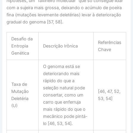
hipóteses, um
“faxineiro molecular”
que só consegue lidar
com a sujeira mais grossa, deixando o acúmulo de poeira
fina (mutações levemente deletérias) levar à
deterioração
gradual do genoma
[57, 58].
Desafio da
Referências
Entropia
Descrição Irônica
Chave
Genética
O genoma está se
deteriorando mais
rápido do que a
Taxa de
seleção natural pode
Mutação
[46, 47, 52,
consertar, como um
Deletéria
53, 54]
carro que enferruja
(U)
mais rápido do que o
mecânico pode pintá-
lo [46, 53, 54].