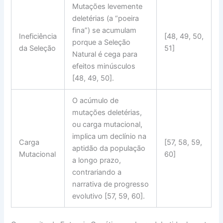
Mutações levemente
deletérias (a “poeira
fina”) se acumulam
Ineficiência
[48, 49, 50,
porque a Seleção
da Seleção
51]
Natural é cega para
efeitos minúsculos
[48, 49, 50].
O acúmulo de
mutações deletérias,
ou
carga mutacional
,
implica um declínio na
Carga
[57, 58, 59,
aptidão da população
Mutacional
60]
a longo prazo,
contrariando a
narrativa de progresso
evolutivo [57, 59, 60].