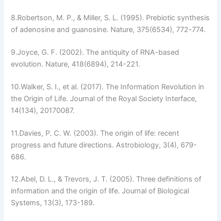
8.
Robertson, M. P., & Miller, S. L. (1995). Prebiotic synthesis
of adenosine and guanosine.
Nature
, 375(6534), 772-774.
9.
Joyce, G. F. (2002). The antiquity of RNA-based
evolution.
Nature
, 418(6894), 214-221.
10.
Walker, S. I., et al. (2017). The Information Revolution in
the Origin of Life.
Journal of the Royal Society Interface
,
14(134), 20170087.
11.
Davies, P. C. W. (2003). The origin of life: recent
progress and future directions.
Astrobiology
, 3(4), 679-
686.
12.
Abel, D. L., & Trevors, J. T. (2005). Three definitions of
information and the origin of life.
Journal of Biological
Systems
, 13(3), 173-189.