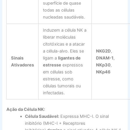
superfície de quase
todas as células
nucleadas saudáveis.
Induzem a célula NK a
liberar moléculas
citotóxicas e a atacar
a célula-alvo. Eles se
NKG2D
,
Sinais
ligam a
ligantes de
DNAM-1
,
Ativadores
estresse
expressos
NKp30
,
em células sob
NKp46
estresse, como
células tumorais ou
infectadas.
Ação da Célula NK:
Célula Saudável:
Expressa MHC-I. O sinal
inibitório (MHC-I + Receptores