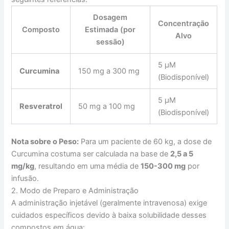
Dosagem
Concentração
Composto
Estimada (por
Alvo
sessão)
5 µM
Curcumina
150 mg a 300 mg
(Biodisponível)
5 µM
Resveratrol
50 mg a 100 mg
(Biodisponível)
Nota sobre o Peso:
Para um paciente de 60 kg, a dose de
Curcumina costuma ser calculada na base de
2,5 a 5
mg/kg
, resultando em uma média de
150-300 mg
por
infusão.
2. Modo de Preparo e Administração
A administração injetável (geralmente intravenosa) exige
cuidados específicos devido à baixa solubilidade desses
compostos em água: