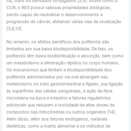
cis
,
trans
ou derivados conjugados [3,5]. Assim como a
CUR, o RES possui valiosas propriedades biológicas,
sendo capaz de neutralizar o desenvolvimento e
progressão do câncer, afetando várias vias de sinalização
[3,6,13].
No entanto, os efeitos benéficos dos polifenóis são
limitados por sua baixa biodisponibilidade. De fato, os
polifenóis têm baixa biodistribuição e absorção, bem como
um metabolismo e eliminação rápidos no corpo humano.
Os mecanismos que limitam a biodisponibilidade dos
polifenóis administrados por via oral abrangem seu
metabolismo no trato gastrointestinal e fígado, sua ligação
às superfícies das células sanguíneas, a ação da flora
microbiana na boca e intestino e fatores regulatórios
adicionais que reduzem a toxicidade de altas doses de
compostos nas mitocôndrias ou outros organelos [14].
Além disso, além dos fatores endógenos, variáveis
dietéticas, como a matriz alimentar e os métodos de