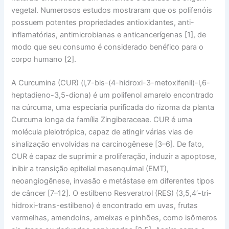
vegetal. Numerosos estudos mostraram que os polifenóis
possuem potentes propriedades antioxidantes, anti-
inflamatórias, antimicrobianas e anticancerígenas [1], de
modo que seu consumo é considerado benéfico para o
corpo humano [2].
A Curcumina (CUR) (l,7-bis-(4-hidroxi-3-metoxifenil)-l,6-
heptadieno-3,5-diona) é um polifenol amarelo encontrado
na cúrcuma, uma especiaria purificada do rizoma da planta
Curcuma longa
da família Zingiberaceae. CUR é uma
molécula pleiotrópica, capaz de atingir várias vias de
sinalização envolvidas na carcinogênese [3–6]. De fato,
CUR é capaz de suprimir a proliferação, induzir a apoptose,
inibir a transição epitelial mesenquimal (EMT),
neoangiogênese, invasão e metástase em diferentes tipos
de câncer [7–12]. O estilbeno Resveratrol (RES) (3,5,4′-tri-
hidroxi-trans-estilbeno) é encontrado em uvas, frutas
vermelhas, amendoins, ameixas e pinhões, como isômeros