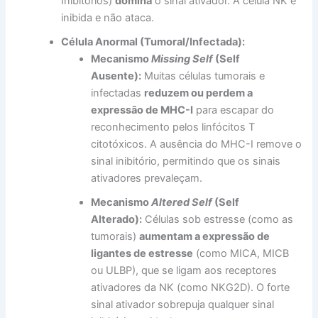
Inibitórios)
domina
o sinal ativador. A célula NK é
inibida e não ataca.
Célula Anormal (Tumoral/Infectada):
Mecanismo
Missing Self
(Self
Ausente):
Muitas células tumorais e
infectadas
reduzem ou perdem a
expressão de MHC-I
para escapar do
reconhecimento pelos linfócitos T
citotóxicos. A ausência do MHC-I remove o
sinal inibitório, permitindo que os sinais
ativadores prevaleçam.
Mecanismo
Altered Self
(Self
Alterado):
Células sob estresse (como as
tumorais)
aumentam a expressão de
ligantes de estresse
(como MICA, MICB
ou ULBP), que se ligam aos receptores
ativadores da NK (como NKG2D). O forte
sinal ativador sobrepuja qualquer sinal