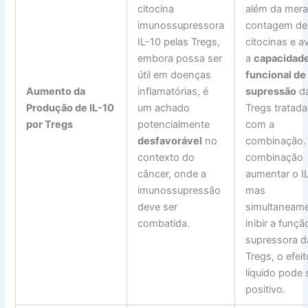
citocina
além da mer
imunossupressora
contagem de
IL-10 pelas Tregs,
citocinas e av
embora possa ser
a
capacidad
útil em doenças
funcional de
Aumento da
inflamatórias, é
supressão
d
Produção de IL-10
um achado
Tregs tratad
por Tregs
potencialmente
com a
desfavorável
no
combinação. 
contexto do
combinação
câncer, onde a
aumentar o I
imunossupressão
mas
deve ser
simultaneam
combatida.
inibir a funçã
supressora d
Tregs, o efeit
líquido pode 
positivo.