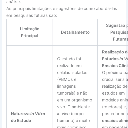
análise.
As principais limitações e sugestões de como abordá-las
em pesquisas futuras são:
Sugestão 
Limitação
Detalhamento
Pesquis
Principal
Futura
Realização d
O estudo foi
Estudos
In V
realizado em
Ensaios Clín
células isoladas
O próximo p
(PBMCs e
crucial seria 
linhagens
realização de
tumorais) e não
estudos em
em um organismo
modelos ani
vivo. O ambiente
(roedores) e,
Natureza
In Vitro
in vivo
(corpo
posteriormen
do Estudo
humano) é muito
ensaios clín
mais complexo,
em paciente