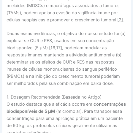
mieloides (MDSCs) e macrófagos associados a tumores
(TAMs), podem apoiar a evasão da vigilância imune por
células neoplásicas e promover o crescimento tumoral [2].
Dadas essas evidências, o objetivo do nosso estudo foi (a)
explorar se CUR e RES, usados em sua concentração
biodisponível (5 µM) [16,17], poderiam modular as
respostas imunes mantendo a atividade antitumoral e (b)
determinar se os efeitos de CUR e RES nas respostas
imunes de células mononucleares do sangue periférico
(PBMCs) e na inibição do crescimento tumoral poderiam
ser melhorados pela sua combinação em baixa dose.
1. Dosagem Recomendada (Baseada no Artigo)
O estudo destaca que a eficácia ocorre em
concentrações
biodisponíveis de 5 µM
(micromolar). Para transpor essa
concentração para uma aplicação prática em um paciente
de 60 kg, os protocolos clínicos geralmente utilizam as
seguintes referências: