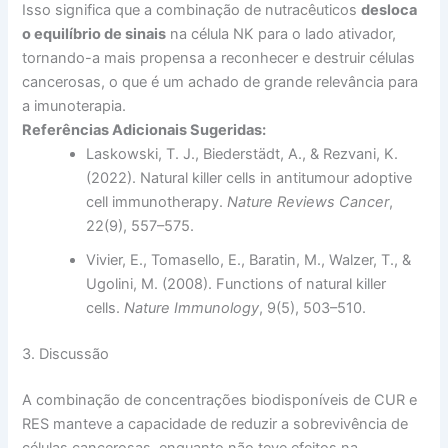
Isso significa que a combinação de nutracêuticos
desloca
o equilíbrio de sinais
na célula NK para o lado ativador,
tornando-a mais propensa a reconhecer e destruir células
cancerosas, o que é um achado de grande relevância para
a imunoterapia.
Referências Adicionais Sugeridas:
Laskowski, T. J., Biederstädt, A., & Rezvani, K.
(2022). Natural killer cells in antitumour adoptive
cell immunotherapy.
Nature Reviews Cancer
,
22(9), 557–575.
Vivier, E., Tomasello, E., Baratin, M., Walzer, T., &
Ugolini, M. (2008). Functions of natural killer
cells.
Nature Immunology
, 9(5), 503–510.
3. Discussão
A combinação de concentrações biodisponíveis de CUR e
RES manteve a capacidade de reduzir a sobrevivência de
células cancerosas, enquanto não teve efeitos na