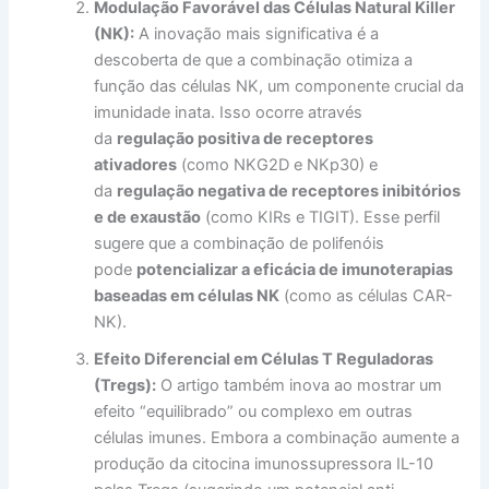
Modulação Favorável das Células Natural Killer
(NK):
A inovação mais significativa é a
descoberta de que a combinação otimiza a
função das células NK, um componente crucial da
imunidade inata. Isso ocorre através
da
regulação positiva de receptores
ativadores
(como NKG2D e NKp30) e
da
regulação negativa de receptores inibitórios
e de exaustão
(como KIRs e TIGIT). Esse perfil
sugere que a combinação de polifenóis
pode
potencializar a eficácia de imunoterapias
baseadas em células NK
(como as células CAR-
NK).
Efeito Diferencial em Células T Reguladoras
(Tregs):
O artigo também inova ao mostrar um
efeito “equilibrado” ou complexo em outras
células imunes. Embora a combinação aumente a
produção da citocina imunossupressora IL-10