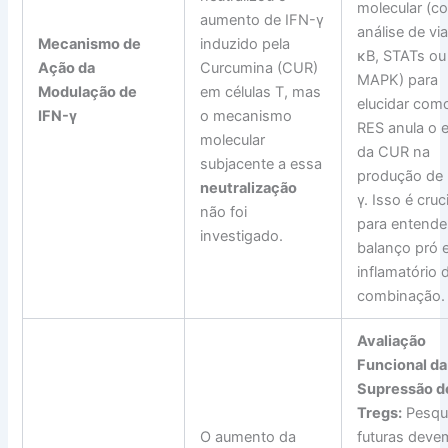
molecular (c
aumento de IFN-γ
análise de vi
Mecanismo de
induzido pela
κB, STATs ou
Ação da
Curcumina (CUR)
MAPK) para
Modulação de
em células T, mas
elucidar com
IFN-γ
o mecanismo
RES anula o e
molecular
da CUR na
subjacente a essa
produção de 
neutralização
γ. Isso é cruci
não foi
para entende
investigado.
balanço pró e
inflamatório 
combinação.
Avaliação
Funcional da
Supressão d
Tregs:
Pesqu
O aumento da
futuras devem