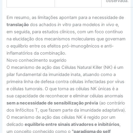
observada.
Em resumo, as limitações apontam para a necessidade de
translação
dos achados
in vitro
para modelos
in vivo
e,
em seguida, para estudos clínicos, com um foco contínuo
na elucidação dos mecanismos moleculares que governam
o equilíbrio entre os efeitos pró-imunogênicos e anti-
inflamatórios da combinação.
Novo conhecimento sugerido
O mecanismo de ação das Células Natural Killer (NK) é um
pilar fundamental da imunidade inata, atuando como a
primeira linha de defesa contra células infectadas por vírus
e células tumorais. O que torna as células NK únicas é a
sua capacidade de reconhecer e eliminar células anormais
sem a necessidade de sensibilização prévia
(ao contrário
dos linfócitos T, que fazem parte da imunidade adaptativa).
O mecanismo de ação das células NK é regido por um
delicado
equilíbrio entre sinais ativadores e inibitórios
,
um conceito conhecido como o
“paradigma do self