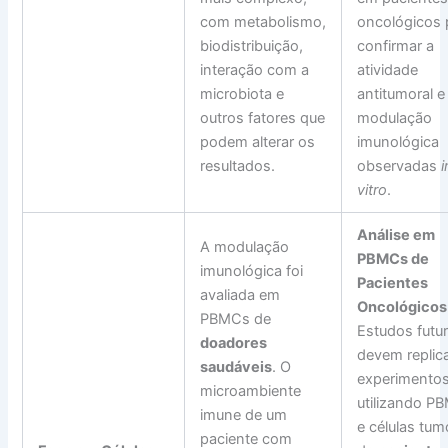
com metabolismo,
oncológicos 
biodistribuição,
confirmar a
interação com a
atividade
microbiota e
antitumoral e
outros fatores que
modulação
podem alterar os
imunológica
resultados.
observadas
i
vitro
.
Análise em
A modulação
PBMCs de
imunológica foi
Pacientes
avaliada em
Oncológicos
PBMCs de
Estudos futu
doadores
devem replic
saudáveis
. O
experimento
microambiente
utilizando P
imune de um
e células tum
paciente com