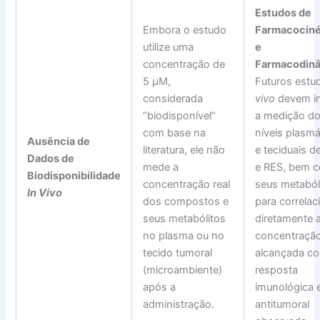
Estudos de
Embora o estudo
Farmacociné
utilize uma
e
concentração de
Farmacodinâ
5 µM,
Futuros est
considerada
vivo
devem in
“biodisponível”
a medição d
com base na
níveis plasmá
Ausência de
literatura, ele não
e teciduais 
Dados de
mede a
e RES, bem 
Biodisponibilidade
concentração real
seus metaból
In Vivo
dos compostos e
para correlac
seus metabólitos
diretamente 
no plasma ou no
concentraçã
tecido tumoral
alcançada c
(microambiente)
resposta
após a
imunológica 
administração.
antitumoral