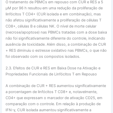
O tratamento de PBMCs em repouso com CUR e RES a 5
µM por 96 h resultou em uma redução da proliferação de
linfócitos T CD4+ (CUR isolada e em combinação), mas
não afetou significativamente a proliferação de células T
CD8+, células B e células NK. O nível de morte celular
(necrose/apoptose) nas PBMCs tratadas com a dose baixa
não foi significativamente diferente do controle, indicando
ausência de toxicidade. Além disso, a combinação de CUR
+ RES diminuiu o estresse oxidativo nas PBMCs, o que não
foi observado com os compostos isolados.
2.3. Efeitos de CUR e RES em Baixa Dose na Ativação e
Propriedades Funcionais de Linfócitos T em Repouso
A combinação de CUR + RES aumentou significativamente
a porcentagem de linfócitos T CD8+ e, notavelmente,
CD4+ que expressam o marcador de ativação CD25, em
comparação com o controle. Em relação à produção de
IFN-γ, CUR isolada aumentou significativamente a