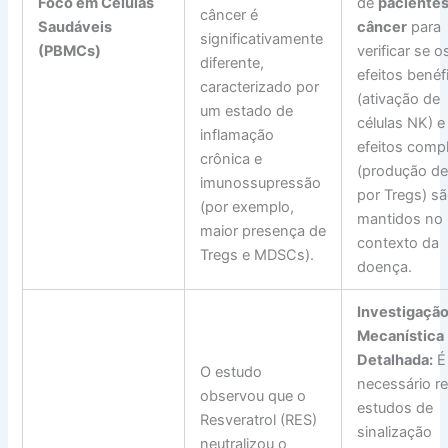
Foco em Células
de
paciente
câncer é
Saudáveis
câncer
para
significativamente
(PBMCs)
verificar se o
diferente,
efeitos benéf
caracterizado por
(ativação de
um estado de
células NK) e
inflamação
efeitos comp
crônica e
(produção de
imunossupressão
por Tregs) s
(por exemplo,
mantidos no
maior presença de
contexto da
Tregs e MDSCs).
doença.
Investigaçã
Mecanística
Detalhada:
É
O estudo
necessário re
observou que o
estudos de
Resveratrol (RES)
sinalização
neutralizou o