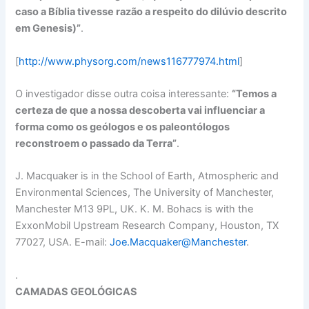
caso a Bíblia tivesse razão a respeito do dilúvio descrito
em Genesis)”
.
[
http://www.physorg.com/news116777974.html
]
O investigador disse outra coisa interessante:
“Temos a
certeza de que a nossa descoberta vai influenciar a
forma como os geólogos e os paleontólogos
reconstroem o passado da Terra”
.
J. Macquaker is in the School of Earth, Atmospheric and
Environmental Sciences, The University of Manchester,
Manchester M13 9PL, UK. K. M. Bohacs is with the
ExxonMobil Upstream Research Company, Houston, TX
77027, USA. E-mail:
Joe.Macquaker@Manchester
.
.
CAMADAS GEOLÓGICAS