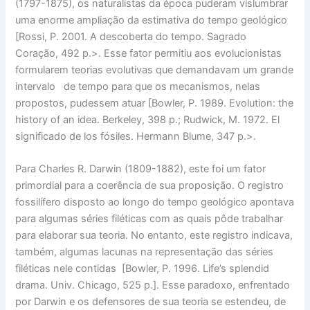
(1797-1875), os naturalistas da época puderam vislumbrar
uma enorme ampliação da estimativa do tempo geológico
[Rossi, P. 2001. A descoberta do tempo. Sagrado
Coração, 492 p.>. Esse fator permitiu aos evolucionistas
formularem teorias evolutivas que demandavam um grande
intervalo de tempo para que os mecanismos, nelas
propostos, pudessem atuar [Bowler, P. 1989. Evolution: the
history of an idea. Berkeley, 398 p.; Rudwick, M. 1972. El
significado de los fósiles. Hermann Blume, 347 p.>.
Para Charles R. Darwin (1809-1882), este foi um fator
primordial para a coerência de sua proposição. O registro
fossilífero disposto ao longo do tempo geológico apontava
para algumas séries filéticas com as quais pôde trabalhar
para elaborar sua teoria. No entanto, este registro indicava,
também, algumas lacunas na representação das séries
filéticas nele contidas [Bowler, P. 1996. Life’s splendid
drama. Univ. Chicago, 525 p.]. Esse paradoxo, enfrentado
por Darwin e os defensores de sua teoria se estendeu, de