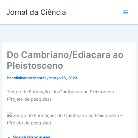
Ir
Jornal da Ciência
para
o
conteúdo
Do Cambriano/Ediacara ao
Pleistosceno
Por
clinicaltrialinbrazil
/
março 16, 2023
Tempo de Formação: do Cambriano ao Pleistoceno –
(Projeto de pesquisa)
Sodré Gonçalves