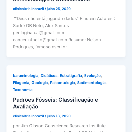
clinicaltrialinbrazil
/
julho 25, 2020
‘”Deus não está jogando dados” Einstein Autores :
Sodré GB Neto, Alex Santos
geologiaatual@gmail.com
cancerlinfocito@gmail.com Resumo: Nelson
Rodrigues, famoso escritor
,
,
,
,
baraminologia
Didáticos
Estratigrafia
Evolução
,
,
,
,
Filogenia
Geologia
Paleontologia
Sedimentologia
Taxonomia
Padrões Fósseis: Classificação e
Avaliação
clinicaltrialinbrazil
/
julho 13, 2020
por Jim Gibson Geoscience Research Institute