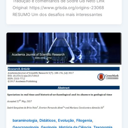
Tradução e comentários de Sodré GB Neto Link
Original: https://www.grisda.org/origins-23068
RESUMO Um dos desafios mais interessantes
,
,
,
,
baraminologia
Didáticos
Evolução
Filogenia
,
,
,
Geocronologia
Geologia
História da Ciência
Taxonomia