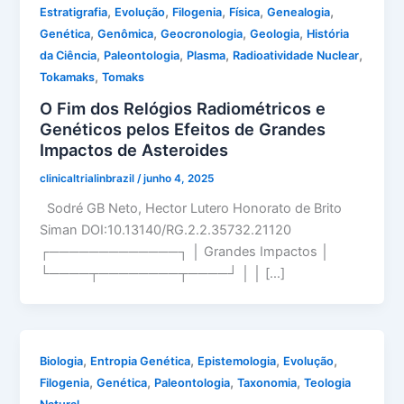
,
,
,
,
,
Estratigrafia
Evolução
Filogenia
Física
Genealogia
,
,
,
,
Genética
Genômica
Geocronologia
Geologia
História
,
,
,
,
da Ciência
Paleontologia
Plasma
Radioatividade Nuclear
,
Tokamaks
Tomaks
O Fim dos Relógios Radiométricos e
Genéticos pelos Efeitos de Grandes
Impactos de Asteroides
clinicaltrialinbrazil
/
junho 4, 2025
Sodré GB Neto, Hector Lutero Honorato de Brito
Siman DOI:10.13140/RG.2.2.35732.21120
┌─────────────┐ │ Grandes Impactos │
└────┬────────┬────┘ │ │ […]
,
,
,
,
Biologia
Entropia Genética
Epistemologia
Evolução
,
,
,
,
Filogenia
Genética
Paleontologia
Taxonomia
Teologia