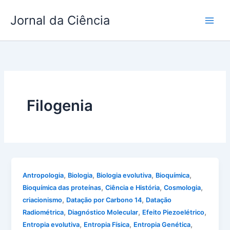
Ir
Jornal da Ciência
para
o
conteúdo
Filogenia
,
,
,
,
Antropologia
Biologia
Biologia evolutiva
Bioquímica
,
,
,
Bioquímica das proteínas
Ciência e História
Cosmologia
,
,
criacionismo
Datação por Carbono 14
Datação
,
,
,
Radiométrica
Diagnóstico Molecular
Efeito Piezoelétrico
,
,
,
Entropia evolutiva
Entropia Física
Entropia Genética