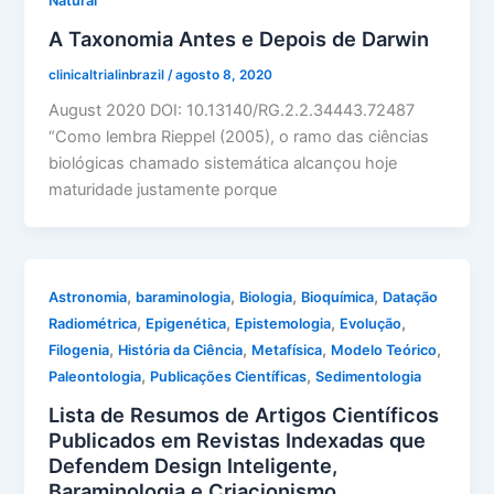
Natural
A Taxonomia Antes e Depois de Darwin
clinicaltrialinbrazil
/
agosto 8, 2020
August 2020 DOI: 10.13140/RG.2.2.34443.72487
“Como lembra Rieppel (2005), o ramo das ciências
biológicas chamado sistemática alcançou hoje
maturidade justamente porque
,
,
,
,
Astronomia
baraminologia
Biologia
Bioquímica
Datação
,
,
,
,
Radiométrica
Epigenética
Epistemologia
Evolução
,
,
,
,
Filogenia
História da Ciência
Metafísica
Modelo Teórico
,
,
Paleontologia
Publicações Científicas
Sedimentologia
Lista de Resumos de Artigos Científicos
Publicados em Revistas Indexadas que
Defendem Design Inteligente,
Baraminologia e Criacionismo