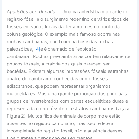
Aparições coordenadas
. Uma característica marcante do
registro fóssil é o surgimento repentino de vários tipos de
fósseis em vários locais da Terra no mesmo ponto da
coluna geológica. O exemplo mais famoso ocorre nas
rochas cambrianas, que ficam na base das rochas
paleozóicas,
[4]
e é chamado de “explosão
cambriana”. Rochas pré-cambrianas contêm relativamente
poucos fósseis, a maioria dos quais parecem ser
bactérias. Existem algumas impressões fósseis estranhas
abaixo do cambriano, conhecidas como fósseis
ediacaranos, que podem representar organismos
multicelulares. Mas uma grande proporção dos principais
grupos de invertebrados com partes esqueléticas duras é
representada como fóssil nos estratos cambrianos (veja a
Figura 2). Muitos filos de animais de corpo mole estão
ausentes no registro cambriano, mas isso reflete a
incompletude do registro fóssil, não a ausência desses
filos durante a deposição de sedimentos