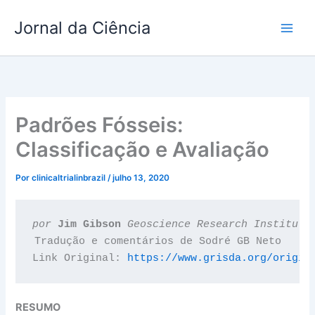
Ir
Jornal da Ciência
para
o
conteúdo
Padrões Fósseis:
Classificação e Avaliação
Por
clinicaltrialinbrazil
/
julho 13, 2020
por 
Jim Gibson 
Tradução e comentários de Sodré GB Neto

Link Original: 
https://www.grisda.org/origin
RESUMO