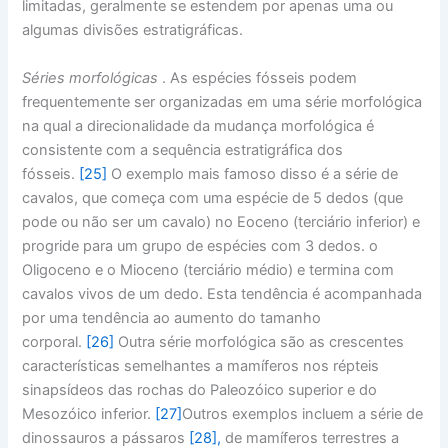
limitadas, geralmente se estendem por apenas uma ou
algumas divisões estratigráficas.
Séries morfológicas
. As espécies fósseis podem
frequentemente ser organizadas em uma série morfológica
na qual a direcionalidade da mudança morfológica é
consistente com a sequência estratigráfica dos
fósseis.
[25]
O exemplo mais famoso disso é a série de
cavalos, que começa com uma espécie de 5 dedos (que
pode ou não ser um cavalo) no Eoceno (terciário inferior) e
progride para um grupo de espécies com 3 dedos. o
Oligoceno e o Mioceno (terciário médio) e termina com
cavalos vivos de um dedo. Esta tendência é acompanhada
por uma tendência ao aumento do tamanho
corporal.
[26]
Outra série morfológica são as crescentes
características semelhantes a mamíferos nos répteis
sinapsídeos das rochas do Paleozóico superior e do
Mesozóico inferior.
[27]
Outros exemplos incluem a série de
dinossauros a pássaros
[28],
de mamíferos terrestres a