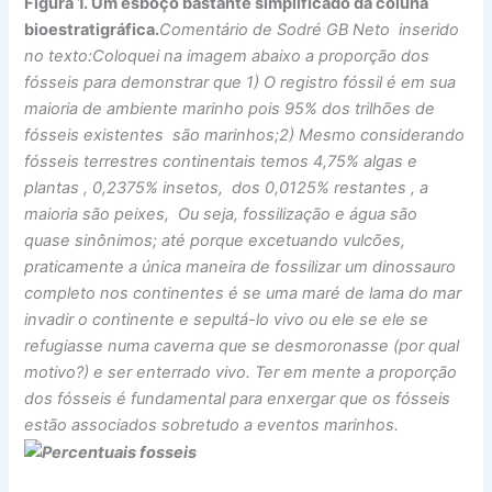
Figura 1. Um esboço bastante simplificado da coluna
bioestratigráfica.
Comentário de Sodré GB Neto inserido
no texto:
Coloquei na imagem abaixo a proporção dos
fósseis para demonstrar que 1) O registro fóssil é em sua
maioria de ambiente marinho pois 95% dos trilhões de
fósseis existentes são marinhos;2) Mesmo considerando
fósseis terrestres continentais temos 4,75% algas e
plantas , 0,2375% insetos, dos 0,0125% restantes , a
maioria são peixes, Ou seja, fossilização e água são
quase sinônimos; até porque excetuando vulcões,
praticamente a única maneira de fossilizar um dinossauro
completo nos continentes é se uma maré de lama do mar
invadir o continente e sepultá-lo vivo ou ele se ele se
refugiasse numa caverna que se desmoronasse (por qual
motivo?) e ser enterrado vivo. Ter em mente a proporção
dos fósseis é fundamental para enxergar que os fósseis
estão associados sobretudo a eventos marinhos.