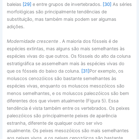
baleias
[29]
e entre grupos de invertebrados.
[30]
As séries
morfológicas são principalmente tendências de
substituição, mas também mais podem ser algumas
adições.
Modernidade crescente
. A maioria dos fósseis é de
espécies extintas, mas alguns são mais semelhantes às
espécies vivas do que outros. Os fósseis do alto da coluna
estratigráfica se assemelham mais às espécies vivas do
que os fósseis do baixo da coluna.
[31]
Por exemplo, os
moluscos cenozóicos são bastante semelhantes às
espécies vivas, enquanto os moluscos mesozóicos são
menos semelhantes, e os moluscos paleozóicos são bem
diferentes dos que vivem atualmente (Figura 5). Essa
tendência é vista também entre os vertebrados. Os peixes
paleozóicos são principalmente peixes de aparência
estranha, diferente de qualquer outro ser vivo
atualmente. Os peixes mesozóicos são mais semelhantes
aos peixes vivos, e os peixes cenozóicos são bastante