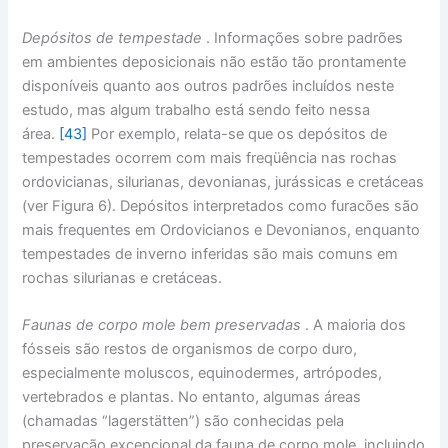
Depósitos de tempestade
. Informações sobre padrões
em ambientes deposicionais não estão tão prontamente
disponíveis quanto aos outros padrões incluídos neste
estudo, mas algum trabalho está sendo feito nessa
área.
[43]
Por exemplo, relata-se que os depósitos de
tempestades ocorrem com mais freqüência nas rochas
ordovicianas, silurianas, devonianas, jurássicas e cretáceas
(ver Figura 6). Depósitos interpretados como furacões são
mais frequentes em Ordovicianos e Devonianos, enquanto
tempestades de inverno inferidas são mais comuns em
rochas silurianas e cretáceas.
Faunas de corpo mole bem preservadas
. A maioria dos
fósseis são restos de organismos de corpo duro,
especialmente moluscos, equinodermes, artrópodes,
vertebrados e plantas. No entanto, algumas áreas
(chamadas “lagerstätten”) são conhecidas pela
preservação excepcional da fauna de corpo mole, incluindo