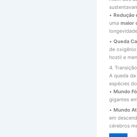
sustentavam
•
Redução 
uma
maior 
longevidade
•
Queda Cat
de oxigênio
hostil e me
4. Transiçã
A queda da 
espécies do
•
Mundo Fós
gigantes em
•
Mundo Atu
em descend
cérebros me
.