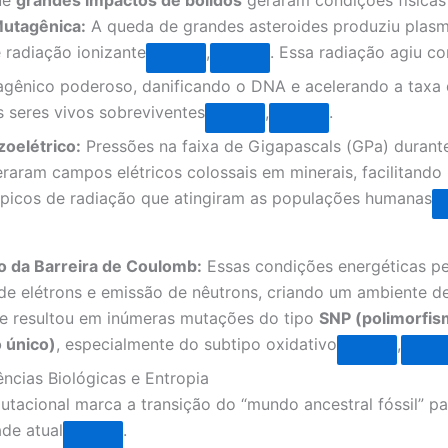
Mutagênica:
A queda de grandes asteroides produziu plasm
 radiação ionizante
,
. Essa radiação agiu 
gênico poderoso, danificando o DNA e acelerando a taxa
 seres vivos sobreviventes
,
.
zoelétrico:
Pressões na faixa de Gigapascals (GPa) durant
raram campos elétricos colossais em minerais, facilitando
 picos de radiação que atingiram as populações humanas
 da Barreira de Coulomb:
Essas condições energéticas pe
de elétrons e emissão de nêutrons, criando um ambiente de
e resultou em inúmeras mutações do tipo
SNP (polimorfis
 único)
, especialmente do subtipo oxidativo
,
ncias Biológicas e Entropia
utacional marca a transição do “mundo ancestral fóssil” pa
ade atual
.