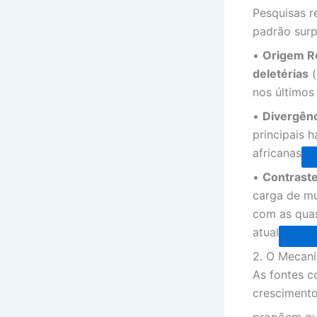
Pesquisas 
padrão surp
•
Origem R
deletérias
(
nos últimos
•
Divergênc
principais 
africanas
•
Contrast
carga de mu
com as qua
atual
2. O Mecani
As fontes c
crescimento
propõem q