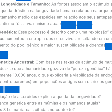
 Longevidade e Tamanho:
As fontes associam o acúmulo s
queda drástica na longevidade humana relatada na arqueo
 tamanho médio das espécies em relação aos seus antepa
antismo fóssil vs. nanismo atual)
,
.
Genética:
Esse processo é descrito como uma “explosão” 
que aumentou a entropia dos seres vivos, resultando em um
nto do pool gênico e maior suscetibilidade a doenças
.
nética Ancestral:
Com base nas taxas de acúmulo de mut
duz-se que a humanidade gozava de “pureza genética” há
ente 10.000 anos, o que explicaria a viabilidade da endo
 entre parentes) em populações antigas sem os riscos gen
,
.
ação de asteroides explica a queda da longevidade?
rença genética entre as múmias e os humanos atuais?
s 3 Ls matriarcais citadas no contexto?