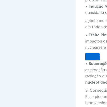
•
Indução 
densidade e
agente muta
em todos os
•
Efeito Pie
impactos ge
nucleares e
.
•
Superação
aceleração 
radiação qu
nucleotídeo
3. Consequê
Esse pico m
biodiversid