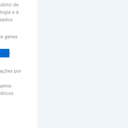
úbito de
logia e à
ssados
de genes
,
ações por
gamia
éticos