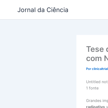
Ir
Jornal da Ciência
para
o
conteúdo
Tese 
com 
Por
clinicaltria
Untitled no
1 fonte
Grandes im
radioativo
v