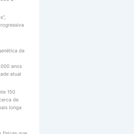
s”,
rogressiva
genética da
.000 anos
ade atual
te 150
cerca de
mais longa
 físicas que