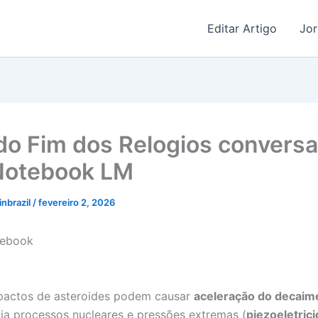
Editar Artigo
Jor
do Fim dos Relogios convers
Notebook LM
linbrazil
/
fevereiro 2, 2026
tebook
pactos de asteroides podem causar
aceleração do decaim
ia processos nucleares e pressões extremas (
piezoeletric