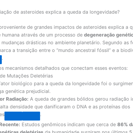
ação de asteroides explica a queda da longevidade?
proveniente de grandes impactos de asteroides explica a 
e humana através de um processo de
degeneração genéti
 mudanças drásticas no ambiente planetário. Segundo as f
rca a transição entre o “mundo ancestral fóssil” e a biodi
.
os mecanismos detalhados que conectam esses eventos:
 de Mutações Deletérias
 fator biológico para a queda da longevidade foi o surgime
a genética prejudicial.
or Radiação:
A queda de grandes bólidos gerou radiação i
alta densidade que danificaram o DNA e as proteínas dos
es
.
Recente:
Estudos genômicos indicam que cerca de
86% d
enéticas deletérias
da humanidade surgiram nos últimos 5