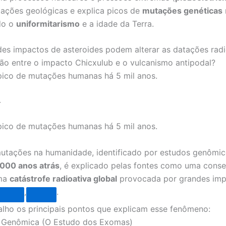
tações geológicas e explica picos de
mutações genéticas
do o
uniformitarismo
e a idade da Terra.
s impactos de asteroides podem alterar as datações rad
ção entre o impacto Chicxulub e o vulcanismo antipodal?
pico de mutações humanas há 5 mil anos.
4
pico de mutações humanas há 5 mil anos.
utações na humanidade, identificado por estudos genômic
.000 anos atrás
, é explicado pelas fontes como uma cons
uma
catástrofe radioativa global
provocada por grandes imp
,
.
alho os principais pontos que explicam esse fenômeno:
a Genômica (O Estudo dos Exomas)