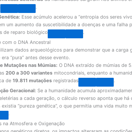
s
.
Genética:
Esse acúmulo acelerou a “entropia dos seres vivo
em um aumento da suscetibilidade a doenças e uma falha p
s de reparo biológico
.
e com o DNA Ancestral
tilizam dados arqueológicos para demonstrar que a carga 
era “pura” antes desse evento.
de Mutações nas Múmias:
O DNA extraído de múmias de 5
nas
200 a 300 variantes
mitocondriais, enquanto a humanid
rca de
19.811 mutações
registradas
.
ção Geracional:
Se a humanidade acumula aproximadamen
letérias a cada geração, o cálculo reverso aponta que há 
 existia “pureza genética”, o que permitia uma vida muito 
.
s na Atmosfera e Oxigenação
nos genéticos diretos, os impactos alteraram as condições