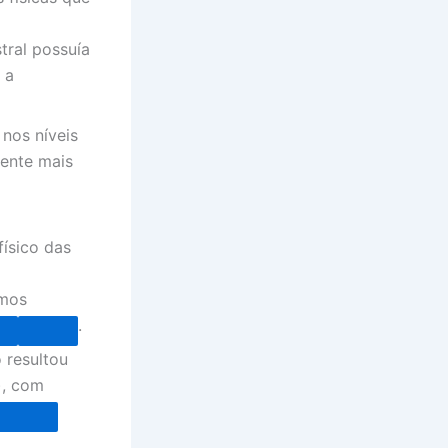
ral possuía
 a
nos níveis
iente mais
ísico das
smos
.
 resultou
), com