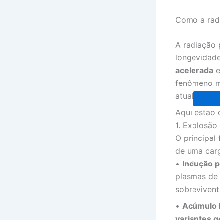
Como a radi
A radiação 
longevidad
acelerada
e
fenômeno ma
atual
Aqui estão 
1. Explosão
O principal
de uma carg
•
Indução p
plasmas de 
sobrevivent
•
Acúmulo 
variantes g