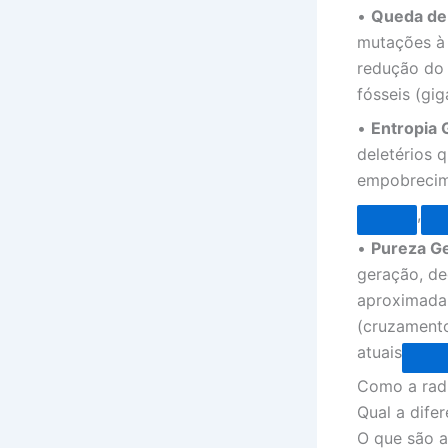
•
Queda de
mutações à 
redução do
fósseis (gig
•
Entropia 
deletérios 
empobrecime
,
•
Pureza Ge
geração, de
aproximadam
(cruzamento
atuais
Como a radi
Qual a dife
O que são a