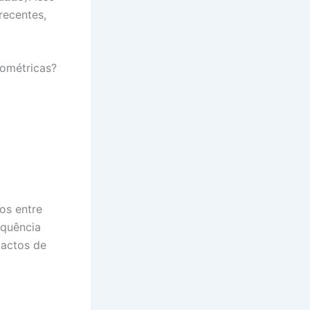
recentes,
iométricas?
os entre
equência
actos de