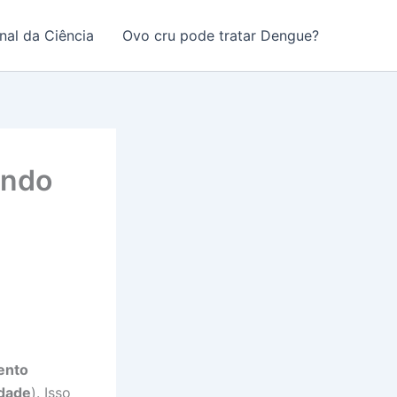
nal da Ciência
Ovo cru pode tratar Dengue?
ando
ento
idade
). Isso