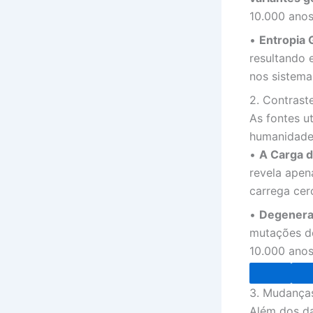
10.000 ano
•
Entropia 
resultando 
nos sistema
2. Contrast
As fontes u
humanidade 
•
A Carga 
revela ape
carrega ce
•
Degenera
mutações de
10.000 anos
3. Mudança
Além dos da