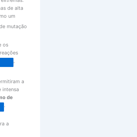
as de alta
como um
 de mutação
e os
 reações
,
rmitiram a
 intensa
mo de
.
ra a