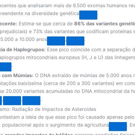
recentes que analisaram mais de 6.500 exomas humanos re
reendente na diversidade genética
.
ecente:
Estima-se que cerca de
86% das variantes genéti
prejudiciais) e 73% das variantes que codificam proteínas 
 5.000 a 10.000 anos
,
.
ia de Haplogrupos:
Esse pico coincide com a separação 
haplogrupos mitocondriais europeus (H, J e U) das linhagen
.
e com Múmias:
O DNA extraído de múmias de 5.000 anos 
tações baixíssima (cerca de 200 a 300 variantes) em co
se 20.000 variantes acumuladas no DNA mitocondrial da 
,
,
.
smo: Radiação de Impactos de Asteroides
ontestam a ideia de que esse pico foi causado apenas pelo
 populacional após o surgimento da agricultura
. E
ue
grandes impactos de bólidos
geraram condições físicas