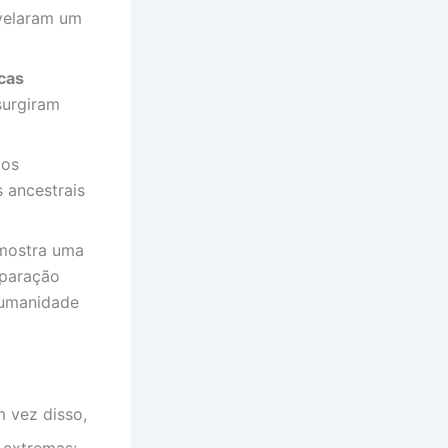
velaram um
cas
surgiram
dos
s ancestrais
mostra uma
mparação
humanidade
m vez disso,
 extremas: