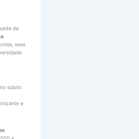
queda da
ca
ontes, esse
versidade
nto súbito
onizante e
as
.000 a