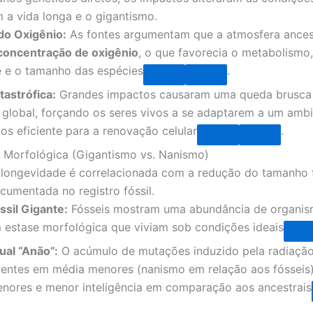
 a vida longa e o gigantismo.
do Oxigênio:
As fontes argumentam que a atmosfera ancest
concentração de oxigênio
, o que favorecia o metabolismo,
 e o tamanho das espécies
.
astrófica:
Grandes impactos causaram uma queda brusca 
 global, forçando os seres vivos a se adaptarem a um amb
nos eficiente para a renovação celular
.
o Morfológica (Gigantismo vs. Nanismo)
longevidade é correlacionada com a redução do tamanho f
cumentada no registro fóssil.
sil Gigante:
Fósseis mostram uma abundância de organi
 estase morfológica que viviam sob condições ideais
al “Anão”:
O acúmulo de mutações induzido pela radiação
entes em média menores (nanismo em relação aos fósseis
nores e menor inteligência em comparação aos ancestrais