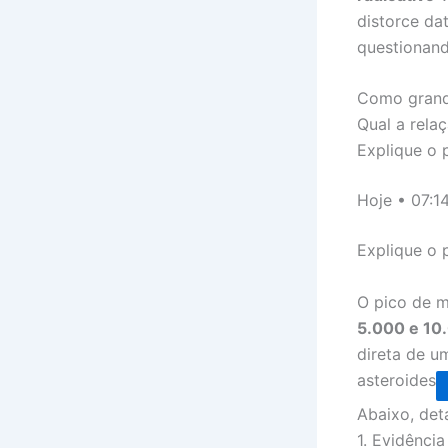
distorce da
questionan
Como grande
Qual a rela
Explique o 
Hoje • 07:1
Explique o 
O pico de m
5.000 e 10
direta de 
asteroides
Abaixo, det
1. Evidênci