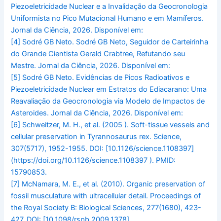
Piezoeletricidade Nuclear e a Invalidação da Geocronologia
Uniformista no Pico Mutacional Humano e em Mamíferos.
Jornal da Ciência, 2026. Disponível em:
[4]
Sodré GB Neto. Sodré GB Neto, Seguidor de Carteirinha
do Grande Cientista Gerald Crabtree, Refutando seu
Mestre. Jornal da Ciência, 2026. Disponível em:
[5]
Sodré GB Neto. Evidências de Picos Radioativos e
Piezoeletricidade Nuclear em Estratos do Ediacarano: Uma
Reavaliação da Geocronologia via Modelo de Impactos de
Asteroides. Jornal da Ciência, 2026. Disponível em:
[6]
Schweitzer, M. H., et al. (2005 ). Soft-tissue vessels and
cellular preservation in Tyrannosaurus rex. Science,
307(5717), 1952-1955. DOI: [10.1126/science.1108397]
(https://doi.org/10.1126/science.1108397 ). PMID:
15790853.
[7]
McNamara, M. E., et al. (2010). Organic preservation of
fossil musculature with ultracellular detail. Proceedings of
the Royal Society B: Biological Sciences, 277(1680), 423-
427. DOI: [10.1098/rspb.2009.1378]