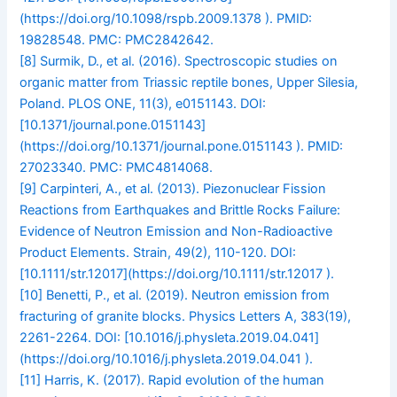
(https://doi.org/10.1098/rspb.2009.1378 ). PMID:
19828548. PMC: PMC2842642.
[8]
Surmik, D., et al. (2016). Spectroscopic studies on
organic matter from Triassic reptile bones, Upper Silesia,
Poland. PLOS ONE, 11(3), e0151143. DOI:
[10.1371/journal.pone.0151143]
(https://doi.org/10.1371/journal.pone.0151143 ). PMID:
27023340. PMC: PMC4814068.
[9]
Carpinteri, A., et al. (2013). Piezonuclear Fission
Reactions from Earthquakes and Brittle Rocks Failure:
Evidence of Neutron Emission and Non-Radioactive
Product Elements. Strain, 49(2), 110-120. DOI:
[10.1111/str.12017](https://doi.org/10.1111/str.12017 ).
[10]
Benetti, P., et al. (2019). Neutron emission from
fracturing of granite blocks. Physics Letters A, 383(19),
2261-2264. DOI: [10.1016/j.physleta.2019.04.041]
(https://doi.org/10.1016/j.physleta.2019.04.041 ).
[11]
Harris, K. (2017). Rapid evolution of the human