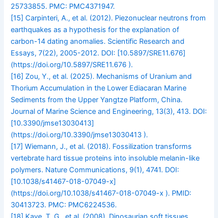
25733855. PMC: PMC4371947.
[15]
Carpinteri, A., et al. (2012). Piezonuclear neutrons from
earthquakes as a hypothesis for the explanation of
carbon-14 dating anomalies. Scientific Research and
Essays, 7(22), 2005-2012. DOI: [10.5897/SRE11.676]
(https://doi.org/10.5897/SRE11.676 ).
[16]
Zou, Y., et al. (2025). Mechanisms of Uranium and
Thorium Accumulation in the Lower Ediacaran Marine
Sediments from the Upper Yangtze Platform, China.
Journal of Marine Science and Engineering, 13(3), 413. DOI:
[10.3390/jmse13030413]
(https://doi.org/10.3390/jmse13030413 ).
[17]
Wiemann, J., et al. (2018). Fossilization transforms
vertebrate hard tissue proteins into insoluble melanin-like
polymers. Nature Communications, 9(1), 4741. DOI:
[10.1038/s41467-018-07049-x]
(https://doi.org/10.1038/s41467-018-07049-x ). PMID:
30413723. PMC: PMC6224536.
[18]
Kaye, T. G., et al. (2008). Dinosaurian soft tissues