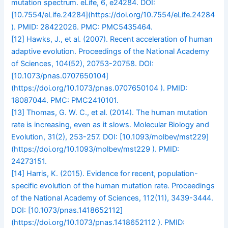
mutation spectrum. eLife, 6, e24284. DOI:
[10.7554/eLife.24284](https://doi.org/10.7554/eLife.24284
). PMID: 28422026. PMC: PMC5435464.
[12]
Hawks, J., et al. (2007). Recent acceleration of human
adaptive evolution. Proceedings of the National Academy
of Sciences, 104(52), 20753-20758. DOI:
[10.1073/pnas.0707650104]
(https://doi.org/10.1073/pnas.0707650104 ). PMID:
18087044. PMC: PMC2410101.
[13]
Thomas, G. W. C., et al. (2014). The human mutation
rate is increasing, even as it slows. Molecular Biology and
Evolution, 31(2), 253-257. DOI: [10.1093/molbev/mst229]
(https://doi.org/10.1093/molbev/mst229 ). PMID:
24273151.
[14]
Harris, K. (2015). Evidence for recent, population-
specific evolution of the human mutation rate. Proceedings
of the National Academy of Sciences, 112(11), 3439-3444.
DOI: [10.1073/pnas.1418652112]
(https://doi.org/10.1073/pnas.1418652112 ). PMID: