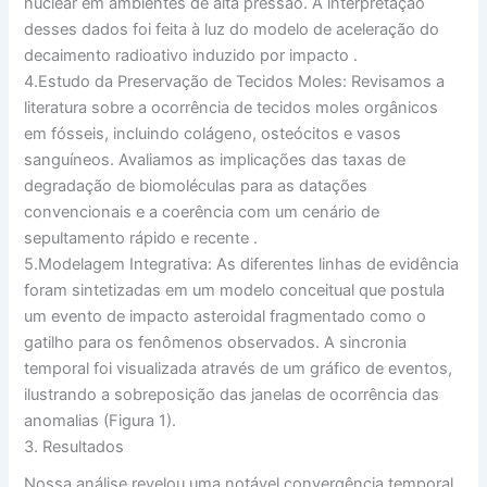
nuclear em ambientes de alta pressão. A interpretação
desses dados foi feita à luz do modelo de aceleração do
decaimento radioativo induzido por impacto
.
4.
Estudo da Preservação de Tecidos Moles:
Revisamos a
literatura sobre a ocorrência de tecidos moles orgânicos
em fósseis, incluindo colágeno, osteócitos e vasos
sanguíneos. Avaliamos as implicações das taxas de
degradação de biomoléculas para as datações
convencionais e a coerência com um cenário de
sepultamento rápido e recente
.
5.
Modelagem Integrativa:
As diferentes linhas de evidência
foram sintetizadas em um modelo conceitual que postula
um evento de impacto asteroidal fragmentado como o
gatilho para os fenômenos observados. A sincronia
temporal foi visualizada através de um gráfico de eventos,
ilustrando a sobreposição das janelas de ocorrência das
anomalias (Figura 1).
3. Resultados
Nossa análise revelou uma notável convergência temporal