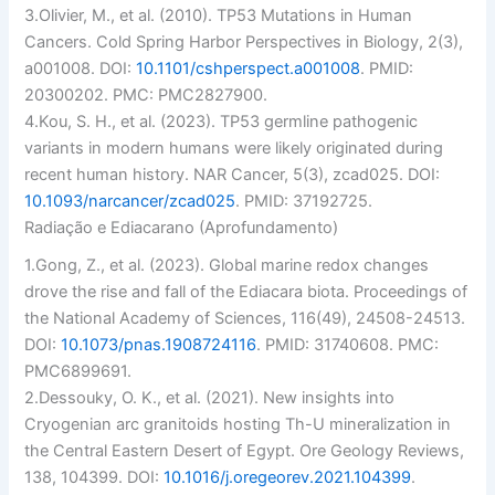
3.
Olivier, M., et al. (2010). TP53 Mutations in Human
Cancers.
Cold Spring Harbor Perspectives in Biology
, 2(3),
a001008. DOI:
10.1101/cshperspect.a001008
. PMID:
20300202. PMC: PMC2827900.
4.
Kou, S. H., et al. (2023). TP53 germline pathogenic
variants in modern humans were likely originated during
recent human history.
NAR Cancer
, 5(3), zcad025. DOI:
10.1093/narcancer/zcad025
. PMID: 37192725.
Radiação e Ediacarano (Aprofundamento)
1.
Gong, Z., et al. (2023). Global marine redox changes
drove the rise and fall of the Ediacara biota.
Proceedings of
the National Academy of Sciences
, 116(49), 24508-24513.
DOI:
10.1073/pnas.1908724116
. PMID: 31740608. PMC:
PMC6899691.
2.
Dessouky, O. K., et al. (2021). New insights into
Cryogenian arc granitoids hosting Th-U mineralization in
the Central Eastern Desert of Egypt.
Ore Geology Reviews
,
138, 104399. DOI:
10.1016/j.oregeorev.2021.104399
.