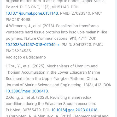
organic matter from Triassic reptile bones, Upper Silesia,
Poland.
PLOS ONE
, 11(3), e0151143. DOI:
10.1371/journal.pone.0151143
. PMID: 27023340. PMC:
PMC4814068.
4.
Wiemann, J., et al. (2018). Fossilization transforms
vertebrate hard tissue proteins into insoluble melanin-like
polymers.
Nature Communications
, 9(1), 4741. DOI:
10.1038/s41467-018-07049-x
. PMID: 30413723. PMC:
PMC6224536.
Radiação e Ediacarano
1.
Zou, Y., et al. (2025). Mechanisms of Uranium and
Thorium Accumulation in the Lower Ediacaran Marine
Sediments from the Upper Yangtze Platform, China.
Journal of Marine Science and Engineering
, 13(3), 413. DOI:
10.3390/jmse13030413
.
2.
Gong, Z., et al. (2023). Revisiting marine redox
conditions during the Ediacaran Shuram excursion.
PubMed
, 36755479. DOI:
10.1016/j.gca.2023.01.018
.
3.
Carpinteri, A., & Manuello, A. (2011). Geomechanical and