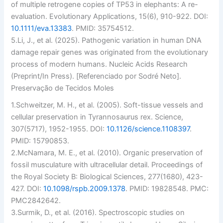
of multiple retrogene copies of TP53 in elephants: A re-
evaluation.
Evolutionary Applications
, 15(6), 910-922. DOI:
10.1111/eva.13383
. PMID: 35754512.
5.
Li, J., et al. (2025). Pathogenic variation in human DNA
damage repair genes was originated from the evolutionary
process of modern humans.
Nucleic Acids Research
(Preprint/In Press). [Referenciado por Sodré Neto].
Preservação de Tecidos Moles
1.
Schweitzer, M. H., et al. (2005). Soft-tissue vessels and
cellular preservation in Tyrannosaurus rex.
Science
,
307(5717), 1952-1955. DOI:
10.1126/science.1108397
.
PMID: 15790853.
2.
McNamara, M. E., et al. (2010). Organic preservation of
fossil musculature with ultracellular detail.
Proceedings of
the Royal Society B: Biological Sciences
, 277(1680), 423-
427. DOI:
10.1098/rspb.2009.1378
. PMID: 19828548. PMC:
PMC2842642.
3.
Surmik, D., et al. (2016). Spectroscopic studies on