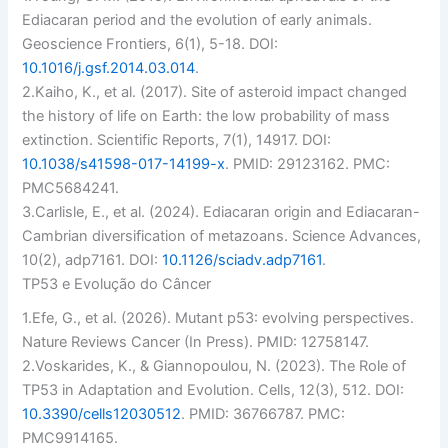
Ediacaran period and the evolution of early animals.
Geoscience Frontiers
, 6(1), 5-18. DOI:
10.1016/j.gsf.2014.03.014
.
2.
Kaiho, K., et al. (2017). Site of asteroid impact changed
the history of life on Earth: the low probability of mass
extinction.
Scientific Reports
, 7(1), 14917. DOI:
10.1038/s41598-017-14199-x
. PMID: 29123162. PMC:
PMC5684241.
3.
Carlisle, E., et al. (2024). Ediacaran origin and Ediacaran-
Cambrian diversification of metazoans.
Science Advances
,
10(2), adp7161. DOI:
10.1126/sciadv.adp7161
.
TP53 e Evolução do Câncer
1.
Efe, G., et al. (2026). Mutant p53: evolving perspectives.
Nature Reviews Cancer
(In Press). PMID: 12758147.
2.
Voskarides, K., & Giannopoulou, N. (2023). The Role of
TP53 in Adaptation and Evolution.
Cells
, 12(3), 512. DOI:
10.3390/cells12030512
. PMID: 36766787. PMC:
PMC9914165.