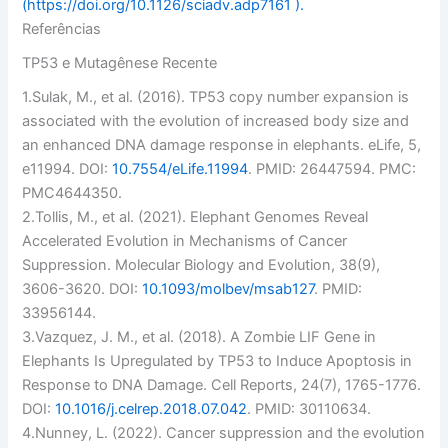
(https://doi.org/10.1126/sciadv.adp7161 ).
Referências
TP53 e Mutagênese Recente
1.
Sulak, M., et al. (2016). TP53 copy number expansion is
associated with the evolution of increased body size and
an enhanced DNA damage response in elephants.
eLife
, 5,
e11994. DOI:
10.7554/eLife.11994
. PMID: 26447594. PMC:
PMC4644350.
2.
Tollis, M., et al. (2021). Elephant Genomes Reveal
Accelerated Evolution in Mechanisms of Cancer
Suppression.
Molecular Biology and Evolution
, 38(9),
3606-3620. DOI:
10.1093/molbev/msab127
. PMID:
33956144.
3.
Vazquez, J. M., et al. (2018). A Zombie LIF Gene in
Elephants Is Upregulated by TP53 to Induce Apoptosis in
Response to DNA Damage.
Cell Reports
, 24(7), 1765-1776.
DOI:
10.1016/j.celrep.2018.07.042
. PMID: 30110634.
4.
Nunney, L. (2022). Cancer suppression and the evolution