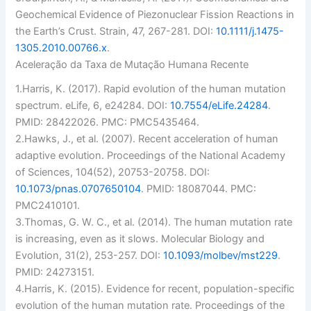
Geochemical Evidence of Piezonuclear Fission Reactions in
the Earth’s Crust.
Strain
, 47, 267-281. DOI:
10.1111/j.1475-
1305.2010.00766.x
.
Aceleração da Taxa de Mutação Humana Recente
1.
Harris, K. (2017). Rapid evolution of the human mutation
spectrum.
eLife
, 6, e24284. DOI:
10.7554/eLife.24284
.
PMID: 28422026. PMC: PMC5435464.
2.
Hawks, J., et al. (2007). Recent acceleration of human
adaptive evolution.
Proceedings of the National Academy
of Sciences
, 104(52), 20753-20758. DOI:
10.1073/pnas.0707650104
. PMID: 18087044. PMC:
PMC2410101.
3.
Thomas, G. W. C., et al. (2014). The human mutation rate
is increasing, even as it slows.
Molecular Biology and
Evolution
, 31(2), 253-257. DOI:
10.1093/molbev/mst229
.
PMID: 24273151.
4.
Harris, K. (2015). Evidence for recent, population-specific
evolution of the human mutation rate.
Proceedings of the