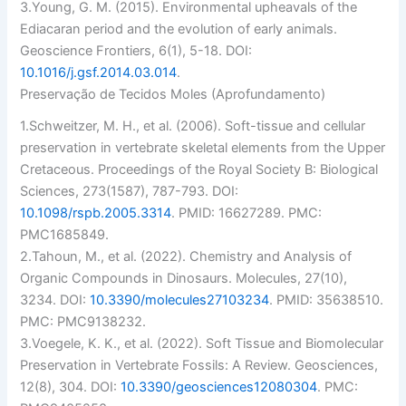
3.
Young, G. M. (2015). Environmental upheavals of the
Ediacaran period and the evolution of early animals.
Geoscience Frontiers
, 6(1), 5-18. DOI:
10.1016/j.gsf.2014.03.014
.
Preservação de Tecidos Moles (Aprofundamento)
1.
Schweitzer, M. H., et al. (2006). Soft-tissue and cellular
preservation in vertebrate skeletal elements from the Upper
Cretaceous.
Proceedings of the Royal Society B: Biological
Sciences
, 273(1587), 787-793. DOI:
10.1098/rspb.2005.3314
. PMID: 16627289. PMC:
PMC1685849.
2.
Tahoun, M., et al. (2022). Chemistry and Analysis of
Organic Compounds in Dinosaurs.
Molecules
, 27(10),
3234. DOI:
10.3390/molecules27103234
. PMID: 35638510.
PMC: PMC9138232.
3.
Voegele, K. K., et al. (2022). Soft Tissue and Biomolecular
Preservation in Vertebrate Fossils: A Review.
Geosciences
,
12(8), 304. DOI:
10.3390/geosciences12080304
. PMC: