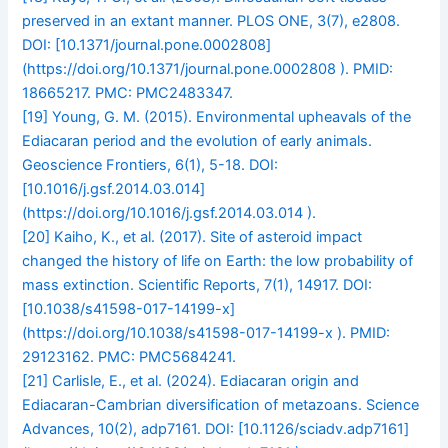
preserved in an extant manner. PLOS ONE, 3(7), e2808.
DOI: [10.1371/journal.pone.0002808]
(https://doi.org/10.1371/journal.pone.0002808 ). PMID:
18665217. PMC: PMC2483347.
[19]
Young, G. M. (2015). Environmental upheavals of the
Ediacaran period and the evolution of early animals.
Geoscience Frontiers, 6(1), 5-18. DOI:
[10.1016/j.gsf.2014.03.014]
(https://doi.org/10.1016/j.gsf.2014.03.014 ).
[20]
Kaiho, K., et al. (2017). Site of asteroid impact
changed the history of life on Earth: the low probability of
mass extinction. Scientific Reports, 7(1), 14917. DOI:
[10.1038/s41598-017-14199-x]
(https://doi.org/10.1038/s41598-017-14199-x ). PMID:
29123162. PMC: PMC5684241.
[21]
Carlisle, E., et al. (2024). Ediacaran origin and
Ediacaran-Cambrian diversification of metazoans. Science
Advances, 10(2), adp7161. DOI: [10.1126/sciadv.adp7161]