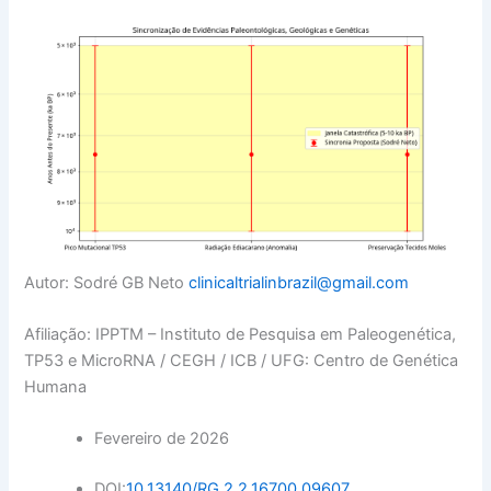
Autor:
Sodré GB Neto
clinicaltrialinbrazil@gmail.com
Afiliação:
IPPTM – Instituto de Pesquisa em Paleogenética,
TP53 e MicroRNA / CEGH / ICB / UFG: Centro de Genética
Humana
Fevereiro de 2026
DOI:
10.13140/RG.2.2.16700.09607