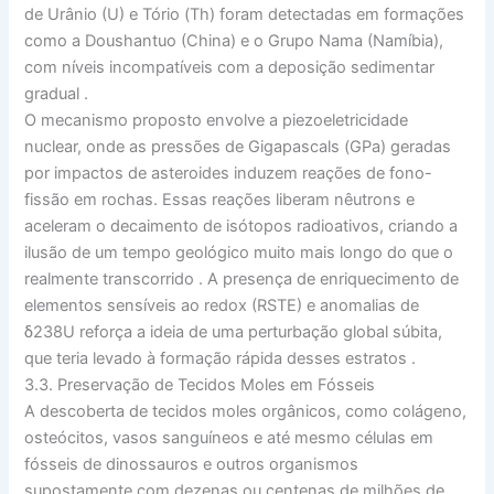
de Urânio (U) e Tório (Th) foram detectadas em formações
como a Doushantuo (China) e o Grupo Nama (Namíbia),
com níveis incompatíveis com a deposição sedimentar
gradual
.
O mecanismo proposto envolve a piezoeletricidade
nuclear, onde as pressões de Gigapascals (GPa) geradas
por impactos de asteroides induzem reações de fono-
fissão em rochas. Essas reações liberam nêutrons e
aceleram o decaimento de isótopos radioativos, criando a
ilusão de um tempo geológico muito mais longo do que o
realmente transcorrido
. A presença de enriquecimento de
elementos sensíveis ao redox (RSTE) e anomalias de
δ238U reforça a ideia de uma perturbação global súbita,
que teria levado à formação rápida desses estratos
.
3.3. Preservação de Tecidos Moles em Fósseis
A descoberta de tecidos moles orgânicos, como colágeno,
osteócitos, vasos sanguíneos e até mesmo células em
fósseis de dinossauros e outros organismos
supostamente com dezenas ou centenas de milhões de