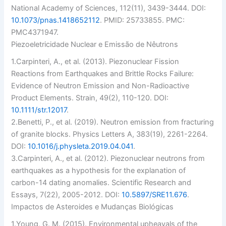
National Academy of Sciences
, 112(11), 3439-3444. DOI:
10.1073/pnas.1418652112
. PMID: 25733855. PMC:
PMC4371947.
Piezoeletricidade Nuclear e Emissão de Nêutrons
1.
Carpinteri, A., et al. (2013). Piezonuclear Fission
Reactions from Earthquakes and Brittle Rocks Failure:
Evidence of Neutron Emission and Non-Radioactive
Product Elements.
Strain
, 49(2), 110-120. DOI:
10.1111/str.12017
.
2.
Benetti, P., et al. (2019). Neutron emission from fracturing
of granite blocks.
Physics Letters A
, 383(19), 2261-2264.
DOI:
10.1016/j.physleta.2019.04.041
.
3.
Carpinteri, A., et al. (2012). Piezonuclear neutrons from
earthquakes as a hypothesis for the explanation of
carbon-14 dating anomalies.
Scientific Research and
Essays
, 7(22), 2005-2012. DOI:
10.5897/SRE11.676
.
Impactos de Asteroides e Mudanças Biológicas
1.
Young, G. M. (2015). Environmental upheavals of the