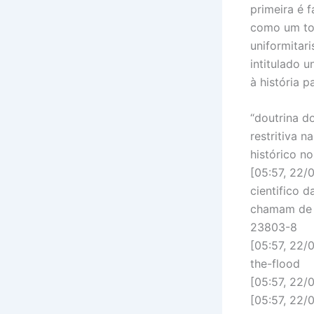
primeira é 
como um tod
uniformitar
intitulado 
à história p
“doutrina d
restritiva n
histórico n
[05:57, 22/
cientifico 
chamam de 
23803-8
[05:57, 22/0
the-flood
[05:57, 22/
[05:57, 22/