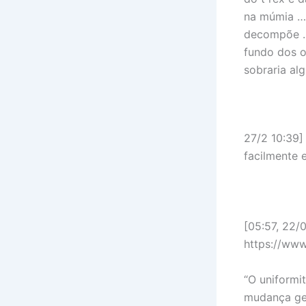
na múmia …d
decompõe ….
fundo dos o
sobraria alg
27/2 10:39]
facilmente 
[05:57, 22/
https://www
“O uniformi
mudança geo