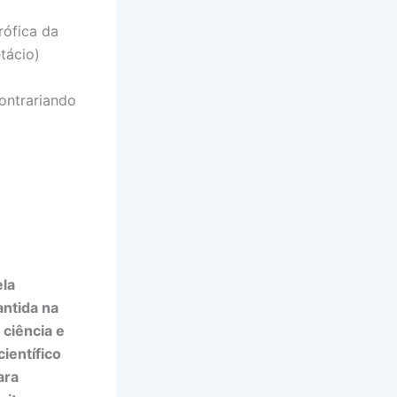
rófica da
tácio)
ontrariando
ela
ntida na
ciência e
ientífico
ara