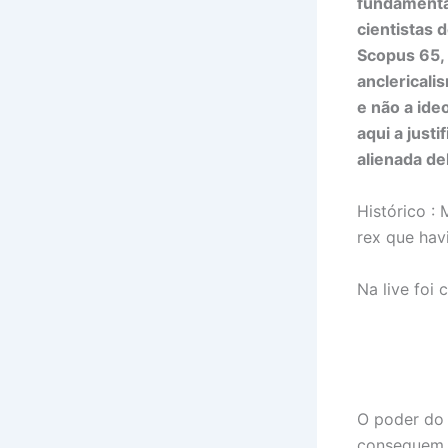
fundamentar
cientistas 
Scopus 65,
anclericali
e não a ide
aqui a just
alienada d
Histórico :
rex que hav
Na live foi
O poder do 
conseguem p