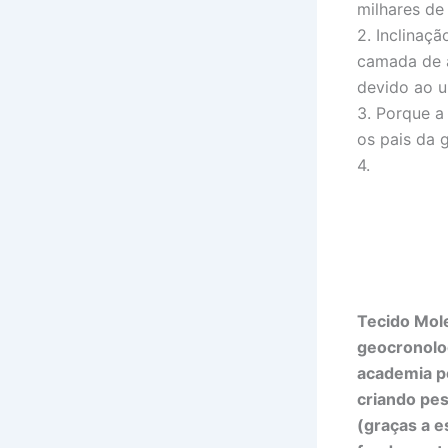
milhares de
2. Inclinaç
camada de a
devido ao u
3. Porque a
os pais da 
4.
Tecido Mol
geocronolo
academia pe
criando pes
(graças a e