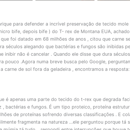
rique para defender a incrível preservação de tecido mole 
icro bife, depois bife ) do T- rex de Montana EUA, achad
 que foi datado em 68 milhões de anos , citou que carne s
ra séculos alegando que bactérias e fungos são inibidas pel
e inibir não é cancelar . Quando ele disse que dura séculos
ura pouco .Agora numa breve busca pelo Google, pergunta
a carne de sol fora da geladeira , encontramos a resposta:
e é apenas uma parte do tecido do t-rex que degrada fac
z , bactérias e fungos. É um tipo proteico, proteína estrutur
ilhões de proteínas sofrendo diversas classificações . E c
cilmente fragmenta na natureza …ele perguntou porque tá s
da múmia tá tudo …respondi entre interrupções que houve t