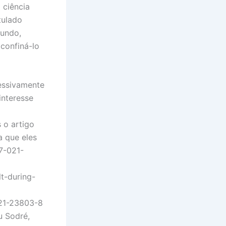
 ciência
tulado
gundo,
 confiná-lo
essivamente
interesse
 o artigo
a que eles
7-021-
lt-during-
021-23803-8
u Sodré,