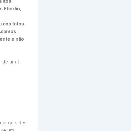
uitos
 Eberlin,
o
a aos fatos
assamos
iente e não
r de um t-
mia que eles
 que um