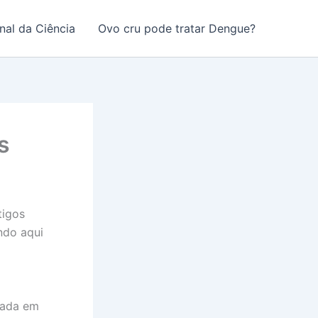
nal da Ciência
Ovo cru pode tratar Dengue?
s
tigos
ndo aqui
cada em