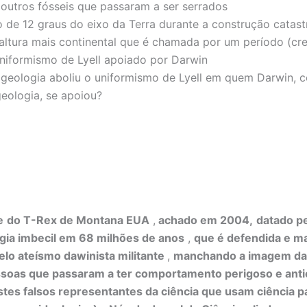
 outros fósseis que passaram a ser serrados
ão de 12 graus do eixo da Terra durante a construção catast
ltura mais continental que é chamada por um período (cre
niformismo de Lyell apoiado por Darwin
 geologia aboliu o uniformismo de Lyell em quem Darwin, c
geologia, se apoiou?
e
do T-Rex de Montana EUA
,
achado em 2004,
datado p
gia imbecil em 68 milhões de anos
,
que é defendida e ma
lo ateísmo dawinista militante
,
manchando a imagem da 
soas que passaram a ter comportamento perigoso e antic
stes falsos representantes da ciência que usam ciência p