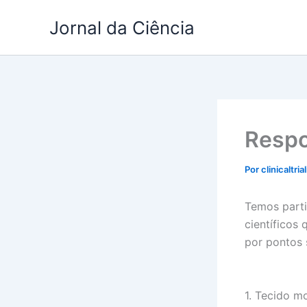
Ir
Jornal da Ciência
para
o
conteúdo
Respo
Por
clinicaltria
Temos parti
científicos
por pontos
1. Tecido m