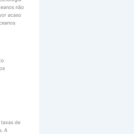
ceanos não
por acaso
oceanos
to
os
 taxas de
s. A