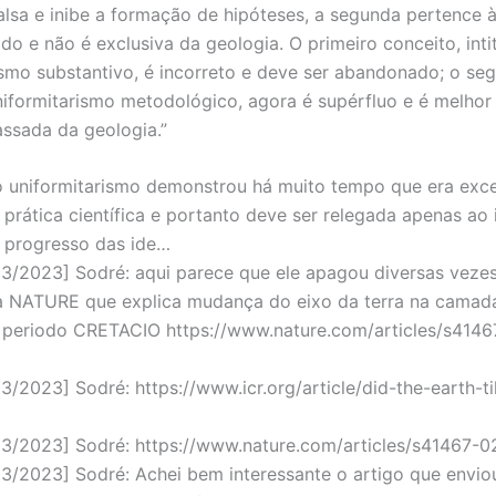
falsa e inibe a formação de hipóteses, a segunda pertence à
o e não é exclusiva da geologia. O primeiro conceito, inti
ismo substantivo, é incorreto e deve ser abandonado; o se
uniformitarismo metodológico, agora é supérfluo e é melhor
assada da geologia.”
o uniformitarismo demonstrou há muito tempo que era exc
a prática científica e portanto deve ser relegada apenas ao 
o progresso das ide…
03/2023] Sodré: aqui parece que ele apagou diversas vezes
da NATURE que explica mudança do eixo da terra na camad
periodo CRETACIO https://www.nature.com/articles/s4146
3/2023] Sodré: https://www.icr.org/article/did-the-earth-ti
03/2023] Sodré: https://www.nature.com/articles/s41467-
03/2023] Sodré: Achei bem interessante o artigo que envio