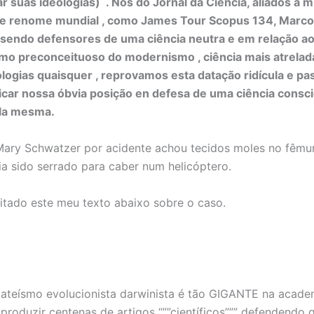
 suas ideologias) . Nós do Jornal da Ciência, aliados a m
de renome mundial , como James Tour Scopus 134, Marcos
 sendo defensores de uma ciência neutra e em relação a
smo preconceituoso do modernismo , ciência mais atrelad
ologias quaisquer , reprovamos esta datação ridícula e p
ificar nossa óbvia posição en defesa de uma ciência consc
ela mesma.
 Mary Schwatzer por acidente achou tecidos moles no fêmu
ia sido serrado para caber num helicóptero.
 citado este meu texto abaixo sobre o caso.
ateísmo evolucionista darwinista é tão GIGANTE na acade
roduzir centenas de artigos “””científicos””” defendendo