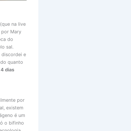
(que na live
o por Mary
eca do
o sal.
 discordei e
ndo quanto
4 dias
ilmente por
al, existem
olágeno é um
ó o bifinho
ecnologia