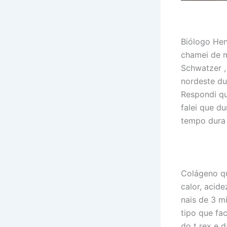
Biólogo Hen
chamei de m
Schwatzer ,
nordeste du
Respondi qu
falei que d
tempo dura 
Colágeno qu
calor, acide
nais de 3 m
tipo que fa
do t rex e 