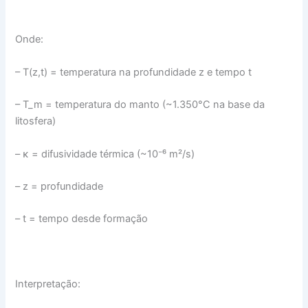
Onde:
– T(z,t) = temperatura na profundidade z e tempo t
– T_m = temperatura do manto (~1.350°C na base da
litosfera)
– κ = difusividade térmica (~10⁻⁶ m²/s)
– z = profundidade
– t = tempo desde formação
Interpretação: