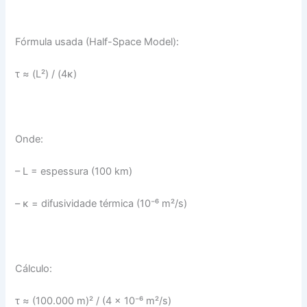
Fórmula usada (Half-Space Model):
τ ≈ (L²) / (4κ)
Onde:
– L = espessura (100 km)
– κ = difusividade térmica (10⁻⁶ m²/s)
Cálculo:
τ ≈ (100.000 m)² / (4 × 10⁻⁶ m²/s)