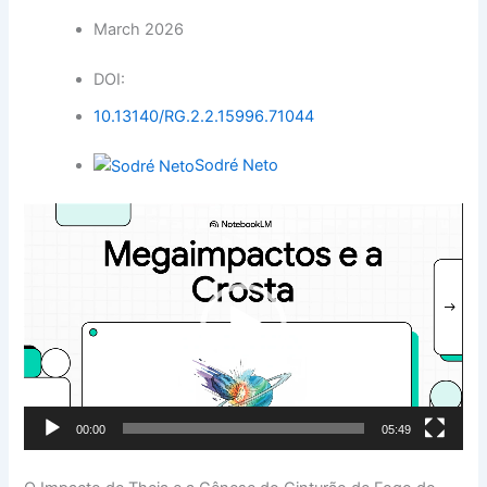
March 2026
DOI:
10.13140/RG.2.2.15996.71044
Sodré Neto
Tocador
de
vídeo
00:00
05:49