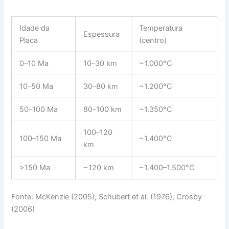
Idade da
Temperatura
Espessura
Placa
(centro)
0–10 Ma
10–30 km
~1.000°C
10–50 Ma
30–80 km
~1.200°C
50–100 Ma
80–100 km
~1.350°C
100–120
100–150 Ma
~1.400°C
km
>150 Ma
~120 km
~1.400–1.500°C
Fonte: McKenzie (2005), Schubert et al. (1976), Crosby
(2006)