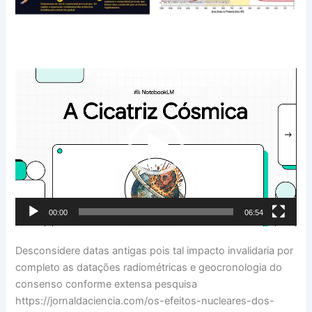
Tocador
de
vídeo
00:00
06:54
Desconsidere datas antigas pois tal impacto invalidaria por
completo as datações radiométricas e geocronologia do
consenso conforme extensa pesquisa
https://jornaldaciencia.com/os-efeitos-nucleares-dos-