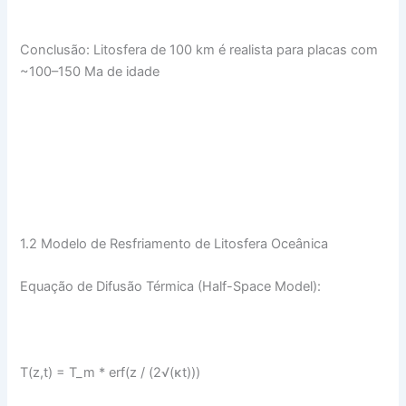
Conclusão: Litosfera de 100 km é realista para placas com
~100–150 Ma de idade
1.2 Modelo de Resfriamento de Litosfera Oceânica
Equação de Difusão Térmica (Half-Space Model):
T(z,t) = T_m * erf(z / (2√(κt)))