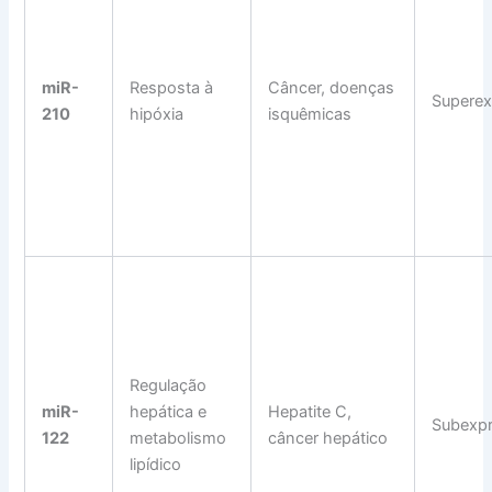
miR-
Resposta à
Câncer, doenças
Supere
210
hipóxia
isquêmicas
Regulação
miR-
hepática e
Hepatite C,
Subexp
122
metabolismo
câncer hepático
lipídico