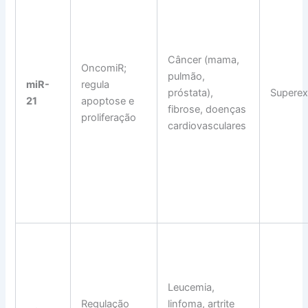
Câncer (mama,
OncomiR;
pulmão,
miR-
regula
próstata),
Supere
21
apoptose e
fibrose, doenças
proliferação
cardiovasculares
Leucemia,
Regulação
linfoma, artrite