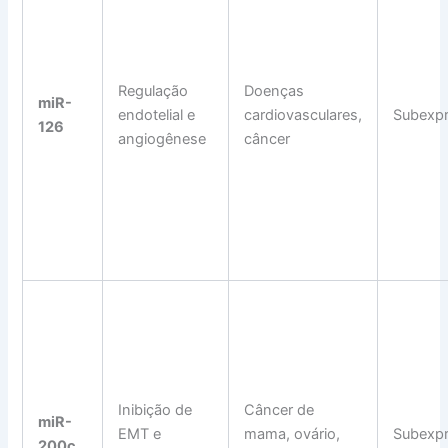
Regulação
Doenças
miR-
endotelial e
cardiovasculares,
Subexp
126
angiogênese
câncer
Inibição de
Câncer de
miR-
EMT e
mama, ovário,
Subexp
200c