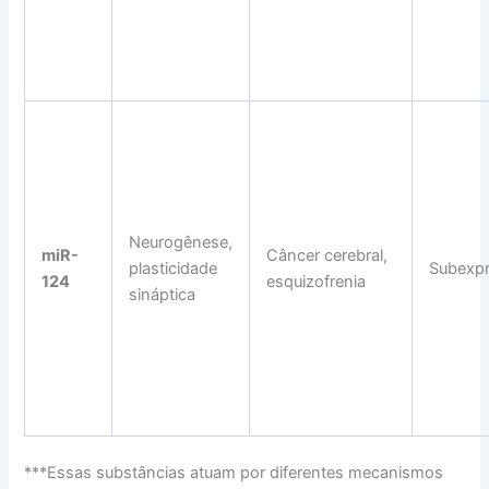
Neurogênese,
miR-
Câncer cerebral,
plasticidade
Subexp
124
esquizofrenia
sináptica
***Essas substâncias atuam por diferentes mecanismos