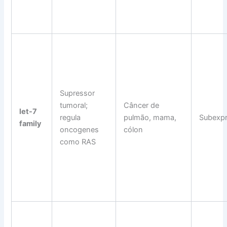
Supressor
tumoral;
Câncer de
let-7
regula
pulmão, mama,
Subexp
family
oncogenes
cólon
como RAS