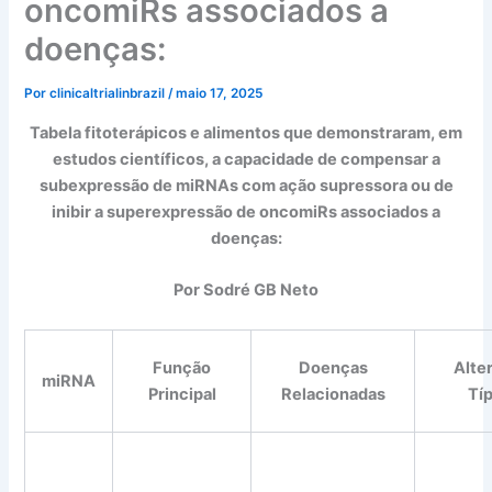
oncomiRs associados a
doenças:
Por
clinicaltrialinbrazil
/
maio 17, 2025
Tabela fitoterápicos e alimentos que demonstraram, em
estudos científicos, a capacidade de compensar a
subexpressão de miRNAs com ação supressora ou de
inibir a superexpressão de oncomiRs associados a
doenças:
Por Sodré GB Neto
Função
Doenças
Alte
miRNA
Principal
Relacionadas
Tí