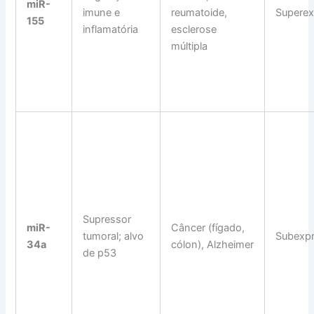
miR-
imune e
reumatoide,
Supere
155
inflamatória
esclerose
múltipla
Supressor
miR-
Câncer (fígado,
tumoral; alvo
Subexp
34a
cólon), Alzheimer
de p53