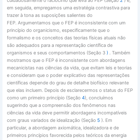
cuidadosamente o raciocínio que leva ao FEP (Seção
2
) e,
em seguida, empregamos uma estratégia contrastiva para
trazer à tona as suposições salientes do
FEP. Argumentamos que o FEP é inconsistente com um
princípio do organicismo, especificamente que o
formalismo e os conceitos das teorias físicas atuais não
são adequados para a representação científica de
organismos e seus comportamentos (Seção 3
)
. Também
mostramos que o FEP é inconsistente com abordagens
mecanicistas nas ciências da vida, que evitam leis e teorias
e consideram que o poder explicativo das representações
científicas depende do grau de detalhe biofísico relevante
que elas incluem. Depois de esclarecermos o status do FEP
como um primeiro princípio (Seção
4
), concluímos
sugerindo que a compreensão dos fenômenos nas
ciências da vida deve permitir abordagens incompatíveis
com graus variados de idealização (Seção
5
). Em
particular, a abordagem axiomática, idealizadora e de
primeiros princípios favorecida pelos teóricos da energia