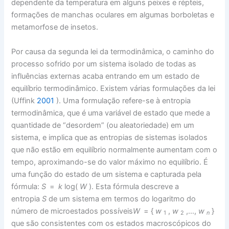
dependente da temperatura em alguns peixes e répteis,
formações de manchas oculares em algumas borboletas e
metamorfose de insetos.
Por causa da segunda lei da termodinâmica, o caminho do
processo sofrido por um sistema isolado de todas as
influências externas acaba entrando em um estado de
equilíbrio termodinâmico. Existem várias formulações da lei
(Uffink
2001
). Uma formulação refere-se à entropia
termodinâmica, que é uma variável de estado que mede a
quantidade de “desordem” (ou aleatoriedade) em um
sistema, e implica que as entropias de sistemas isolados
que não estão em equilíbrio normalmente aumentam com o
tempo, aproximando-se do valor máximo no equilíbrio. É
uma função do estado de um sistema e capturada pela
fórmula:
S
=
k
log(
W
). Esta fórmula descreve a
entropia
S
de um sistema em termos do logaritmo do
número de microestados possíveis
W
= {
w
,
w
,…,
w
}
1
2
n
que são consistentes com os estados macroscópicos do