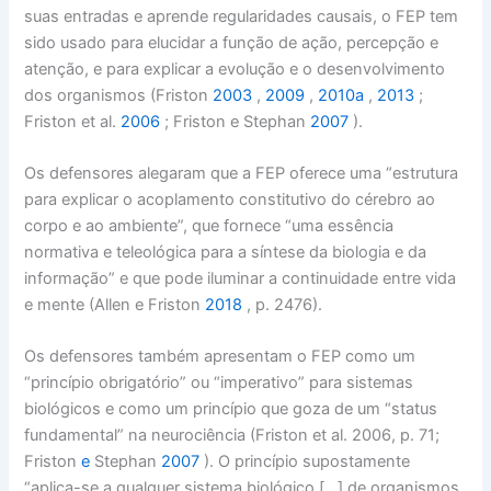
suas entradas e aprende regularidades causais, o FEP tem
sido usado para elucidar a função de ação, percepção e
atenção, e para explicar a evolução e o desenvolvimento
dos organismos (Friston
2003
,
2009
,
2010a
,
2013
;
Friston et al.
2006
; Friston e Stephan
2007
).
Os defensores alegaram que a FEP oferece uma “estrutura
para explicar o acoplamento constitutivo do cérebro ao
corpo e ao ambiente”, que fornece “uma essência
normativa e teleológica para a síntese da biologia e da
informação” e que pode iluminar a continuidade entre vida
e mente (Allen e Friston
2018
, p. 2476).
Os defensores também apresentam o FEP como um
“princípio obrigatório” ou “imperativo” para sistemas
biológicos e como um princípio que goza de um “status
fundamental” na neurociência (Friston et al. 2006, p. 71;
Friston
e
Stephan
2007
). O princípio supostamente
“aplica-se a qualquer sistema biológico […] de organismos