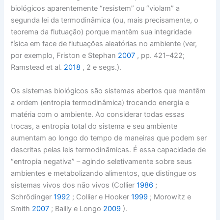
biológicos aparentemente “resistem” ou “violam” a
segunda lei da termodinâmica (ou, mais precisamente, o
teorema da flutuação) porque mantêm sua integridade
física em face de flutuações aleatórias no ambiente (ver,
por exemplo, Friston e Stephan
2007
, pp. 421–422;
Ramstead et al.
2018
, 2 e segs.).
Os sistemas biológicos são sistemas abertos que mantêm
a ordem (entropia termodinâmica) trocando energia e
matéria com o ambiente. Ao considerar todas essas
trocas, a entropia total do sistema e seu ambiente
aumentam ao longo do tempo de maneiras que podem ser
descritas pelas leis termodinâmicas. É essa capacidade de
“entropia negativa” – agindo seletivamente sobre seus
ambientes e metabolizando alimentos, que distingue os
sistemas vivos dos não vivos (Collier
1986
;
Schrödinger
1992
; Collier e Hooker
1999
; Morowitz e
Smith
2007
; Bailly e Longo
2009
).