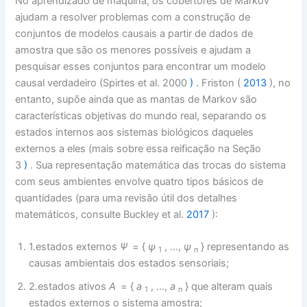
No aprendizado de máquina, os cobertores de Markov
ajudam a resolver problemas com a construção de
conjuntos de modelos causais a partir de dados de
amostra que são os menores possíveis e ajudam a
pesquisar esses conjuntos para encontrar um modelo
causal verdadeiro (Spirtes et al. 2000
)
. Friston (
2013
), no
entanto, supõe ainda que as mantas de Markov são
características objetivas do mundo real, separando os
estados internos aos sistemas biológicos daqueles
externos a eles (mais sobre essa reificação na Seção
3
)
. Sua representação matemática das trocas do sistema
com seus ambientes envolve quatro tipos básicos de
quantidades (para uma revisão útil dos detalhes
matemáticos, consulte Buckley et al.
2017
):
1.estados externos
Ψ
= {
ψ
, …,
ψ
} representando as
1
n
causas ambientais dos estados sensoriais;
2.estados ativos
A
= {
a
, …,
a
} que alteram quais
1
n
estados externos o sistema amostra;