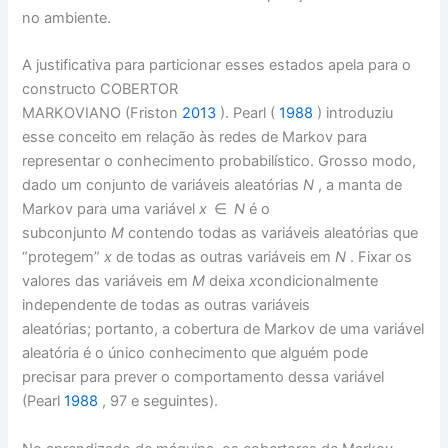
no ambiente.
A justificativa para particionar esses estados apela para o
constructo COBERTOR
MARKOVIANO (Friston
2013
). Pearl (
1988
) introduziu
esse conceito em relação às redes de Markov para
representar o conhecimento probabilístico. Grosso modo,
dado um conjunto de variáveis ​​aleatórias
N
, a manta de
Markov para uma variável
x
∈
N
é o
subconjunto
M
contendo todas as variáveis ​​aleatórias que
“protegem”
x
de todas as outras variáveis ​​em
N
. Fixar os
valores das variáveis ​​em
M
deixa
x
condicionalmente
independente de todas as outras variáveis ​​
aleatórias; portanto, a cobertura de Markov de uma variável
aleatória é o único conhecimento que alguém pode
precisar para prever o comportamento dessa variável
(Pearl
1988
, 97 e seguintes).