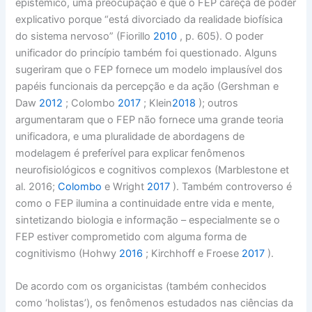
epistêmico, uma preocupação é que o FEP careça de poder
explicativo porque “está divorciado da realidade biofísica
do sistema nervoso” (Fiorillo
2010
, p. 605). O poder
unificador do princípio também foi questionado. Alguns
sugeriram que o FEP fornece um modelo implausível dos
papéis funcionais da percepção e da ação (Gershman e
Daw
2012
; Colombo
2017
; Klein
2018
); outros
argumentaram que o FEP não fornece uma grande teoria
unificadora, e uma pluralidade de abordagens de
modelagem é preferível para explicar fenômenos
neurofisiológicos e cognitivos complexos (Marblestone et
al. 2016;
Colombo
e Wright
2017
). Também controverso é
como o FEP ilumina a continuidade entre vida e mente,
sintetizando biologia e informação – especialmente se o
FEP estiver comprometido com alguma forma de
cognitivismo (Hohwy
2016
; Kirchhoff e Froese
2017
).
De acordo com os organicistas (também conhecidos
como ‘holistas’), os fenômenos estudados nas ciências da