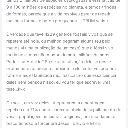
temos 2 milhões de espécies catalogadas e estimativas de
9 a 100 milhões de espécies no planeta, e temos trilhões
de formas, parece que a vida resolveu parar de repetir
mesmas formas e botou pra quebrar … TBUM variou.
É verdade que teve 4229 generos fósseis vivos que se
repetem até hoje, ou melhor, pegaram alguns (eu pelo
menos vi uma publicação de um caso) que o fóssil vivo
muda hoje, mas não mudou durante milhões de anos!
Pode isso Arnaldo? Só se a fossilização dele se desse
exatamente no mesmo ambiente e ele tenha voltado pra
forma mais estabilizada né…mas…acho que essa ciência
deles nem pensou nisso, eu vou ter que escrever uma
tese…kkk
Ou seja , em vez deles interpretarem a amostragem
repetida em 71% como sinônimo óbvio de sepultamento de
várias populaçoes ancestrais originais , pra não darem o
braço tinhoso a torcer pra Jesus , diluvio e Biblia,