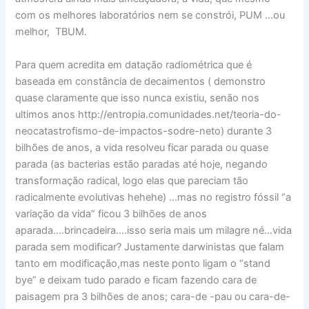
com os melhores laboratórios nem se constrói, PUM …ou
melhor, TBUM.
Para quem acredita em datação radiométrica que é
baseada em constância de decaimentos ( demonstro
quase claramente que isso nunca existiu, senão nos
ultimos anos http://entropia.comunidades.net/teoria-do-
neocatastrofismo-de-impactos-sodre-neto) durante 3
bilhões de anos, a vida resolveu ficar parada ou quase
parada (as bacterias estão paradas até hoje, negando
transformação radical, logo elas que pareciam tão
radicalmente evolutivas hehehe) …mas no registro fóssil “a
variação da vida” ficou 3 bilhões de anos
aparada….brincadeira….isso seria mais um milagre né…vida
parada sem modificar? Justamente darwinistas que falam
tanto em modificação,mas neste ponto ligam o “stand
bye” e deixam tudo parado e ficam fazendo cara de
paisagem pra 3 bilhões de anos; cara-de -pau ou cara-de-