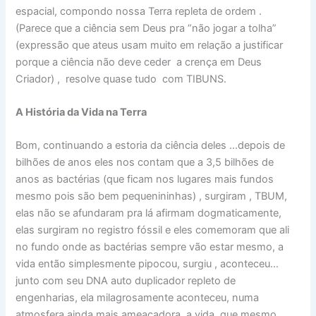
espacial, compondo nossa Terra repleta de ordem .
(Parece que a ciência sem Deus pra “não jogar a tolha”
(expressão que ateus usam muito em relação a justificar
porque a ciência não deve ceder a crença em Deus
Criador) , resolve quase tudo com TIBUNS.
A História da Vida na Terra
Bom, continuando a estoria da ciência deles …depois de
bilhões de anos eles nos contam que a 3,5 bilhões de
anos as bactérias (que ficam nos lugares mais fundos
mesmo pois são bem pequenininhas) , surgiram , TBUM,
elas não se afundaram pra lá afirmam dogmaticamente,
elas surgiram no registro fóssil e eles comemoram que ali
no fundo onde as bactérias sempre vão estar mesmo, a
vida então simplesmente pipocou, surgiu , aconteceu…
junto com seu DNA auto duplicador repleto de
engenharias, ela milagrosamente aconteceu, numa
atmosfera ainda mais ameaçadora, a vida, que mesmo