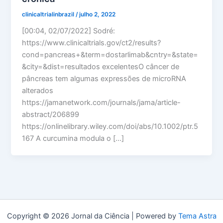
clinicaltrialinbrazil
/
julho 2, 2022
[00:04, 02/07/2022] Sodré:
https://www.clinicaltrials.gov/ct2/results?
cond=pancreas+&term=dostarlimab&cntry=&state=
&city=&dist=resultados excelentesO câncer de
pâncreas tem algumas expressões de microRNA
alterados
https://jamanetwork.com/journals/jama/article-
abstract/206899
https://onlinelibrary.wiley.com/doi/abs/10.1002/ptr.5
167 A curcumina modula o […]
Copyright © 2026 Jornal da Ciência | Powered by
Tema Astra