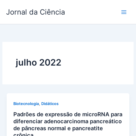
Ir
Jornal da Ciência
para
o
conteúdo
julho 2022
,
Biotecnologia
Didáticos
Padrões de expressão de microRNA para
diferenciar adenocarcinoma pancreático
de pâncreas normal e pancreatite
crônica