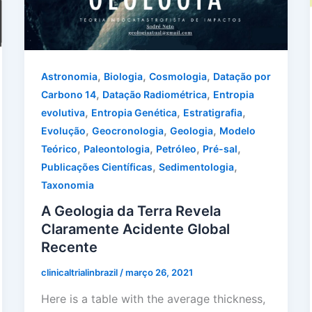
,
,
,
Astronomia
Biologia
Cosmologia
Datação por
,
,
Carbono 14
Datação Radiométrica
Entropia
,
,
,
evolutiva
Entropia Genética
Estratigrafia
,
,
,
Evolução
Geocronologia
Geologia
Modelo
,
,
,
,
Teórico
Paleontologia
Petróleo
Pré-sal
,
,
Publicações Científicas
Sedimentologia
Taxonomia
A Geologia da Terra Revela
Claramente Acidente Global
Recente
clinicaltrialinbrazil
/
março 26, 2021
Here is a table with the average thickness,